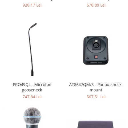
928,17 Lei
678,89 Lei
PRO49QL - Microfon
AT8647QM/S - Panou shock-
gooseneck
mount
747,84 Lei
567,51 Lei