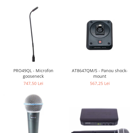
PRO49QL - Microfon
AT8647QM/S - Panou shock-
gooseneck
mount
747,50 Lei
567,25 Lei