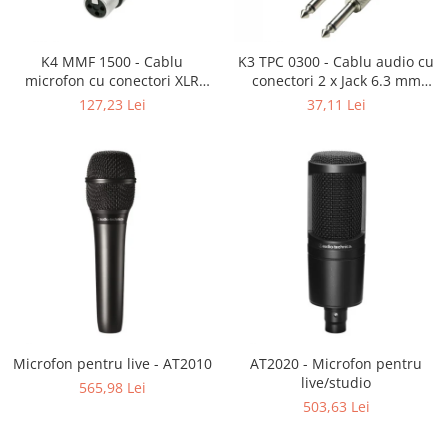
SBX Series
Moving head-uri – Spot
Accesorii Generale
Proiectoare Lumini
Boxe
K4 MMF 1500 - Cablu
K3 TPC 0300 - Cablu audio cu
Ventilatoare
microfon cu conectori XLR
conectori 2 x Jack 6.3 mm
Accesorii pentru boxe
mama / XLR tata 3p REAN -
mono / 2 x RCA tata AH 3 m
127,23 Lei
37,11 Lei
Boxe Active
15m
Boxe Pasive
Line Array Active
Monitoare de scena
Subwoofere Active
Subwoofere Pasive
Cabluri si conectori
Accesorii pt. Cabluri
Adaptoare Audio
Cabluri Audio cu Conectori
Microfon pentru live - AT2010
AT2020 - Microfon pentru
Cabluri la metru
live/studio
565,98 Lei
503,63 Lei
Conectori Audio
Stage Box Multicore