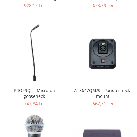
928,17 Lei
678,89 Lei
PRO49QL - Microfon
AT8647QM/S - Panou shock-
gooseneck
mount
747,84 Lei
567,51 Lei