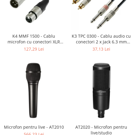
SBX Series
Moving head-uri – Spot
Accesorii Generale
Proiectoare Lumini
Boxe
Ventilatoare
Accesorii pentru boxe
Boxe Active
K4 MMF 1500 - Cablu
K3 TPC 0300 - Cablu audio cu
microfon cu conectori XLR
conectori 2 x Jack 6.3 mm
Boxe Pasive
mama / XLR tata 3p REAN -
mono / 2 x RCA tata AH 3 m
127,29 Lei
37,13 Lei
Line Array Active
15m
Monitoare de scena
Subwoofere Active
Subwoofere Pasive
Cabluri si conectori
Accesorii pt. Cabluri
Adaptoare Audio
Cabluri Audio cu Conectori
Cabluri la metru
Conectori Audio
Microfon pentru live - AT2010
AT2020 - Microfon pentru
Stage Box Multicore
live/studio
566,23 Lei