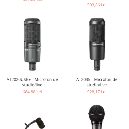
Casti
503,86 Lei
Casti cu fir
Casti fara fir
DI Box
Interfete audio
Microfoane
Accesorii pentru Microfoane
Headset-uri si lavaliere
Microfoane cu fir pentru live
Microfoane de captura
AT2020USB+ - Microfon de
AT2035 - Microfon de
Microfoane pentru instrumente
studio/live
studio/live
Microfoane USB - Podcast, Gaming
684,88 Lei
928,17 Lei
Seturi de microfoane
Sisteme wireless
Mixere
Accesorii mixere