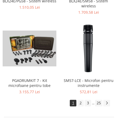
BLX24E/PG58 - Sistem wireless
BLX24E/SM58 - Sistem
wireless
1.510,05 Lei
1.709,58 Lei
PGADRUMKIT 7 - Kit
SM57-LCE - Microfon pentru
microfoane pentru tobe
instrumente
3.155,77 Lei
572,81 Lei
1
2
3
25
...