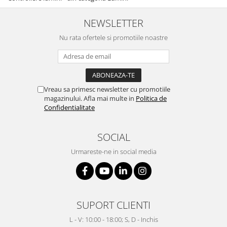
Casti
NEWSLETTER
Casti cu fir
Casti fara fir
Nu rata ofertele si promotiile noastre
DI Box
Interfete audio
Microfoane
Vreau sa primesc newsletter cu promotiile
Accesorii pentru Microfoane
magazinului. Afla mai multe in
Politica de
Confidentialitate
Headset-uri si lavaliere
Microfoane cu fir pentru live
Microfoane de captura
SOCIAL
Microfoane pentru instrumente
Urmareste-ne in social media
Microfoane USB - Podcast, Gaming
Seturi de microfoane
Sisteme wireless
Mixere
SUPORT CLIENTI
Accesorii mixere
L - V: 10:00 - 18:00; S, D - Inchis