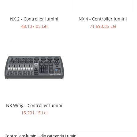
SBX Series
Moving head-uri – Spot
Accesorii Generale
Proiectoare Lumini
Boxe
NX 2 - Controller lumini
NX 4 - Controller lumini
Ventilatoare
48.137,05 Lei
71.693,35 Lei
Accesorii pentru boxe
Boxe Active
Boxe Pasive
Line Array Active
Monitoare de scena
Subwoofere Active
Subwoofere Pasive
Cabluri si conectori
Accesorii pt. Cabluri
Adaptoare Audio
NX Wing - Controller lumini
Cabluri Audio cu Conectori
15.201,15 Lei
Cabluri la metru
Conectori Audio
Stage Box Multicore
Controllere lumini - din categoria Lumini