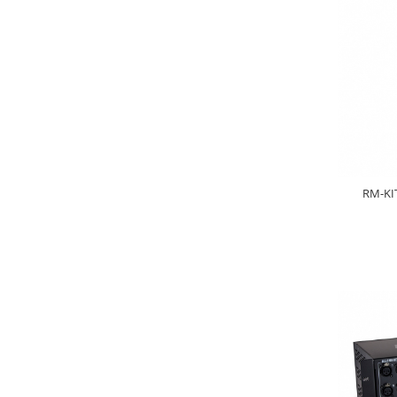
Casti
Casti cu fir
Casti fara fir
DI Box
Interfete audio
Microfoane
Accesorii pentru Microfoane
Headset-uri si lavaliere
RM-KIT
Microfoane cu fir pentru live
Microfoane de captura
Microfoane pentru instrumente
Microfoane USB - Podcast, Gaming
Seturi de microfoane
Sisteme wireless
Mixere
Accesorii mixere