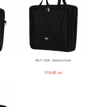
r
BG F 12XR - Geanta mixer
318,48 Lei