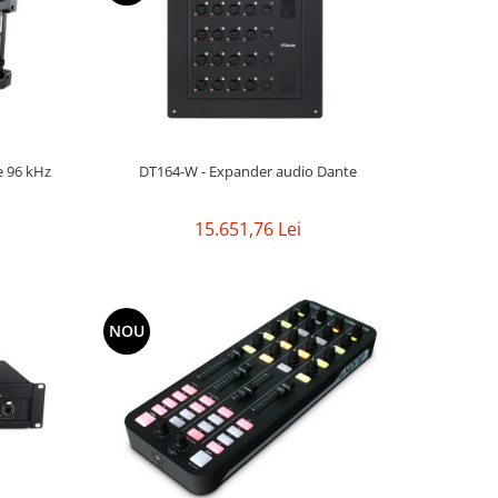
e 96 kHz
DT164-W - Expander audio Dante
15.651,76 Lei
NOU