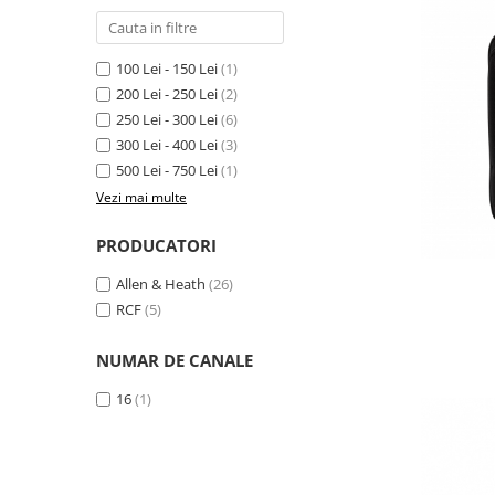
SBX Series
Moving head-uri – Spot
Accesorii Generale
Proiectoare Lumini
Boxe
100 Lei - 150 Lei
(1)
Ventilatoare
200 Lei - 250 Lei
(2)
Accesorii pentru boxe
250 Lei - 300 Lei
(6)
Boxe Active
300 Lei - 400 Lei
(3)
Boxe Pasive
500 Lei - 750 Lei
(1)
Line Array Active
Vezi mai multe
Monitoare de scena
Subwoofere Active
PRODUCATORI
Subwoofere Pasive
Allen & Heath
(26)
Cabluri si conectori
RCF
(5)
Accesorii pt. Cabluri
NUMAR DE CANALE
Adaptoare Audio
Cabluri Audio cu Conectori
16
(1)
Cabluri la metru
Conectori Audio
Stage Box Multicore