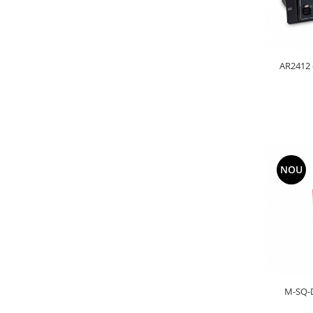
Mixere analogice
Mixere digitale
Mixere pentru DJ
Monitorizare In-Ear
AR2412 
Stative pentru Boxe
Stative pentru Microfoane
NOU
M-SQ-D