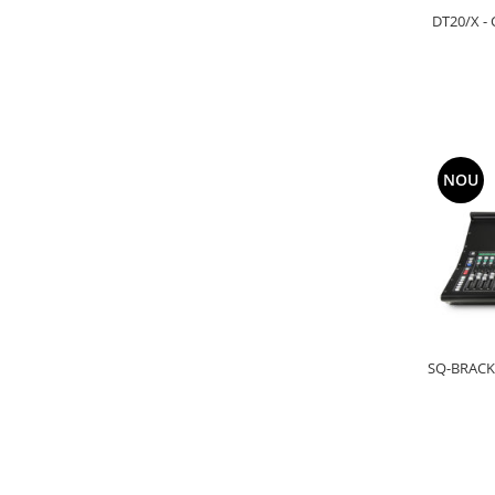
DT20/X - 
NOU
SQ-BRACKE