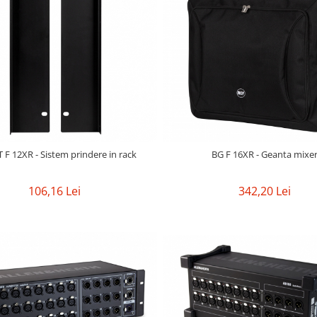
 F 12XR - Sistem prindere in rack
BG F 16XR - Geanta mixe
106,16 Lei
342,20 Lei