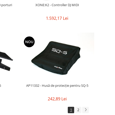
 porturi
XONE:K2 - Controller DJ MIDI
1.592,17 Lei
NOU
-5
AP11332 - Husă de protecție pentru SQ-5
242,89 Lei
1
2