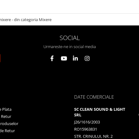
mixere - din categoria Mixere
SOCIAL
Urmareste-ne in social media
DATE COMERCIALE
 Plata
SC CLEAN SOUND & LIGHT
SRL
e Retur
J26/1616/2003
Produselor
RO15963831
de Retur
STR. CRINULUI, NR. 2