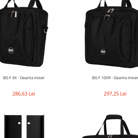
BG F 6X - Geanta mixer
BG F 10XR - Geanta mixe
286,63 Lei
297,25 Lei