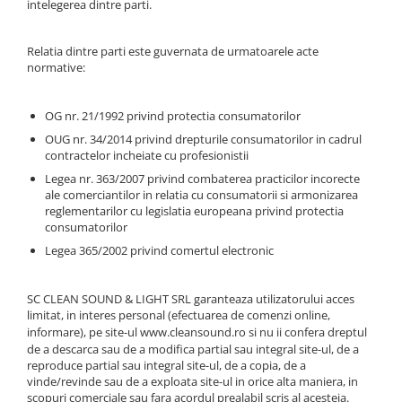
SBX Series
intelegerea dintre parti.
Moving head-uri – Spot
Accesorii Generale
Proiectoare Lumini
Relatia dintre parti este guvernata de urmatoarele acte
Boxe
Ventilatoare
normative:
Accesorii pentru boxe
Boxe Active
OG nr. 21/1992 privind protectia consumatorilor
Boxe Pasive
OUG nr. 34/2014 privind drepturile consumatorilor in cadrul
Line Array Active
contractelor incheiate cu profesionistii
Monitoare de scena
Legea nr. 363/2007 privind combaterea practicilor incorecte
ale comerciantilor in relatia cu consumatorii si armonizarea
Subwoofere Active
reglementarilor cu legislatia europeana privind protectia
Subwoofere Pasive
consumatorilor
Cabluri si conectori
Legea 365/2002 privind comertul electronic
Accesorii pt. Cabluri
Adaptoare Audio
SC CLEAN SOUND & LIGHT SRL garanteaza utilizatorului acces
limitat, in interes personal (efectuarea de comenzi online,
Cabluri Audio cu Conectori
informare), pe site-ul
www.cleansound.ro
si nu ii confera dreptul
Cabluri la metru
de a descarca sau de a modifica partial sau integral site-ul, de a
Conectori Audio
reproduce partial sau integral site-ul, de a copia, de a
vinde/revinde sau de a exploata site-ul in orice alta maniera, in
Stage Box Multicore
scopuri comerciale sau fara acordul prealabil scris al acesteia.