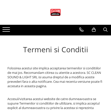
Audio
Lumini
Scenotehnica
Audio EAW
Lumini Martin
Accesorii Scena
Adaptive systems
Lumini Arhitecturale
Scena Modulara
KF Series
Lumini Entertainment
Termeni si Conditii
LA Series
Accesorii pt. Lumini
MK Series
Cabluri si Conectori
MKC Series
Adaptoare DMX
MKD Series
Folosirea acestui site implica acceptarea termenilor si conditiilor
Cabluri DMX cu Conectori
de mai jos. Recomandam citirea cu atentie a acestora. SC CLEAN
MW Series
Conectori Lumini
SOUND & LIGHT SRL isi asuma dreptul de a modifica aceste
NT Series
prevederi fara o alta notificare. Cea mai recenta versiune poate fi
Controllere lumini
QX Series
accesata in aceasta pagina.
Masini Efecte
RS Series
Moving head-uri - Beam
RSX Series
Accesul/vizitarea acestui website de catre dumneavoastra se
supune Termenilor si conditiilor de ultilizare, si implica acceptul
Moving head-uri - Wash
SB Series
explicit al dumneavoastra cu privire la acestea si reprezinta