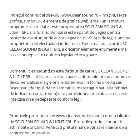
Casti
Casti cu fir
Intregul continut al site-ului
www.cleansound.ro
- imagini, texte,
grafice, simboluri, elemente de grafica web, email-uri, scripturi,
Casti fara fir
programe si alte date - este proprietatea SC CLEAN SOUND &
DI Box
LIGHT SRL si a furnizorilor sai si este aparat de Legea pentru
protectia drepturilor de autor (legea nr. 8/1996) si de legile privind
Interfete audio
proprietatea intelectuala si industriala. Folosirea fara acordul SC
Microfoane
CLEAN SOUND & LIGHT SRL a oricaror elemente enumerate mai
sus se pedepseste conform legislatiei in vigoare.
Accesorii pentru Microfoane
Headset-uri si lavaliere
Domeniul cleansound.ro este detinut de catre SC CLEAN SOUND
Microfoane cu fir pentru live
& LIGHT SRL. Utilizarea acestei marci, a domeniului sau a numelor
de comercializare, siglelor si emblemelor, in forma directa sau
Microfoane de captura
"ascunsa" (de tipul, dar nu limitat la, meta taguri sau alte tehnici
Microfoane pentru instrumente
de indexare, cautare web) fara permisiunea prealabila scrisa este
Microfoane USB - Podcast, Gaming
interzisa si se pedepseste conform legii.
Seturi de microfoane
Sisteme wireless
Produsele prezentate pe
www.cleansound.ro
sunt comercializate
de SC CLEAN SOUND & LIGHT SRL. Preturile produselor pot fi
Mixere
schimbate oricand. Verificati pretul final de vanzare inainte de a
achizitiona un produs.
Accesorii mixere