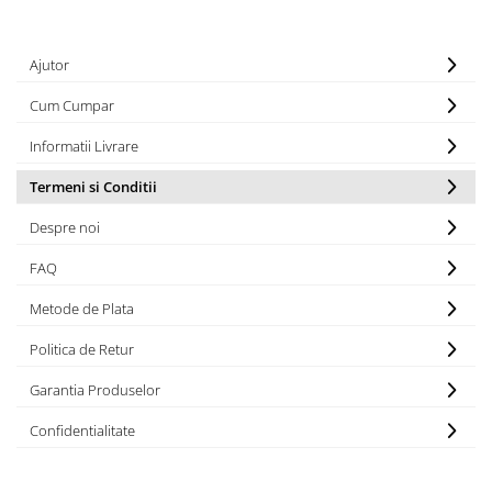
Mixere analogice
Mixere digitale
Mixere pentru DJ
Ajutor
Monitorizare In-Ear
Cum Cumpar
Stative pentru Boxe
Informatii Livrare
Stative pentru Microfoane
Termeni si Conditii
Despre noi
FAQ
Metode de Plata
Politica de Retur
Garantia Produselor
Confidentialitate