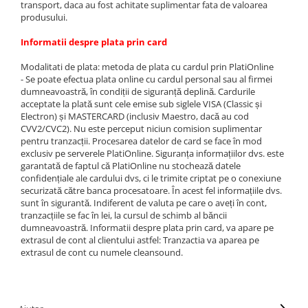
SBX Series
Moving head-uri – Spot
transport, daca au fost achitate suplimentar fata de valoarea
produsului.
Accesorii Generale
Proiectoare Lumini
Boxe
Informatii despre plata prin card
Ventilatoare
Accesorii pentru boxe
Modalitati de plata: metoda de plata cu cardul prin PlatiOnline
- Se poate efectua plata online cu cardul personal sau al firmei
Boxe Active
dumneavoastră, în condiții de siguranță deplină. Cardurile
Boxe Pasive
acceptate la plată sunt cele emise sub siglele VISA (Classic și
Line Array Active
Electron) și MASTERCARD (inclusiv Maestro, dacă au cod
CVV2/CVC2). Nu este perceput niciun comision suplimentar
Monitoare de scena
pentru tranzacții. Procesarea datelor de card se face în mod
Subwoofere Active
exclusiv pe serverele PlatiOnline. Siguranța informațiilor dvs. este
garantată de faptul că PlatiOnline nu stochează datele
Subwoofere Pasive
confidențiale ale cardului dvs, ci le trimite criptat pe o conexiune
Cabluri si conectori
securizată către banca procesatoare. În acest fel informațiile dvs.
sunt în sigurantă. Indiferent de valuta pe care o aveți în cont,
Accesorii pt. Cabluri
tranzacțiile se fac în lei, la cursul de schimb al băncii
Adaptoare Audio
dumneavoastră. Informatii despre plata prin card, va apare pe
extrasul de cont al clientului astfel: Tranzactia va aparea pe
Cabluri Audio cu Conectori
extrasul de cont cu numele cleansound.
Cabluri la metru
Conectori Audio
Stage Box Multicore