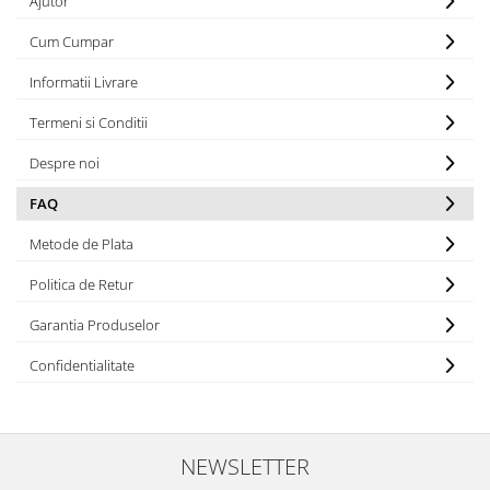
Ajutor
Casti
Cum Cumpar
Casti cu fir
Casti fara fir
Informatii Livrare
DI Box
Termeni si Conditii
Interfete audio
Despre noi
Microfoane
FAQ
Accesorii pentru Microfoane
Headset-uri si lavaliere
Metode de Plata
Microfoane cu fir pentru live
Politica de Retur
Microfoane de captura
Microfoane pentru instrumente
Garantia Produselor
Microfoane USB - Podcast, Gaming
Confidentialitate
Seturi de microfoane
Sisteme wireless
Mixere
NEWSLETTER
Accesorii mixere