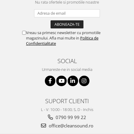
Mixere analogice
Nu rata ofertele si promotiile noastre
Mixere digitale
Mixere pentru DJ
Monitorizare In-Ear
Vreau sa primesc newsletter cu promotiile
Stative pentru Boxe
magazinului. Afla mai multe in
Politica de
Stative pentru Microfoane
Confidentialitate
SOCIAL
Urmareste-ne in social media
SUPORT CLIENTI
L - V: 10:00 - 18:00; S, D - Inchis
0790 99 99 22
office@cleansound.ro