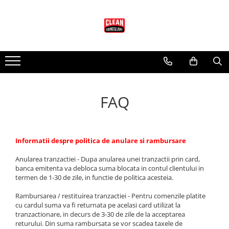
Audio
Lumini
Scenotehnica
Audio EAW
Lumini Martin
Accesorii Scena
Adaptive systems
Lumini Arhitecturale
Scena Modulara
KF Series
Lumini Entertainment
FAQ
LA Series
Accesorii pt. Lumini
MK Series
Cabluri si Conectori
MKC Series
Adaptoare DMX
MKD Series
Informatii despre politica de anulare si rambursare
Cabluri DMX cu Conectori
MW Series
Conectori Lumini
Anularea tranzactiei - Dupa anularea unei tranzactii prin card,
NT Series
banca emitenta va debloca suma blocata in contul clientului in
Controllere lumini
QX Series
termen de 1-30 de zile, in functie de politica acesteia.
Masini Efecte
RS Series
Rambursarea / restituirea tranzactiei - Pentru comenzile platite
Moving head-uri - Beam
RSX Series
cu cardul suma va fi returnata pe acelasi card utilizat la
tranzactionare, in decurs de 3-30 de zile de la acceptarea
Moving head-uri - Wash
SB Series
returului. Din suma rambursata se vor scadea taxele de