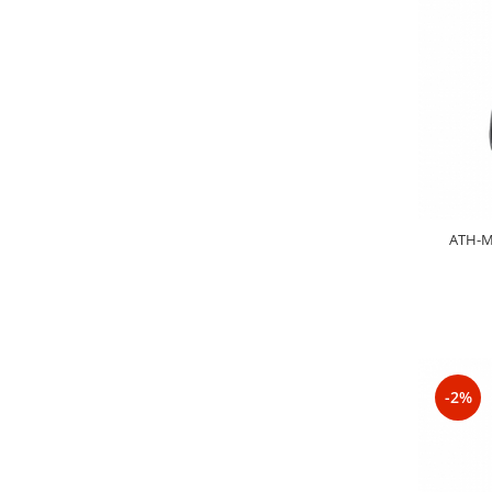
Casti
Casti cu fir
Casti fara fir
DI Box
Interfete audio
Microfoane
Accesorii pentru Microfoane
Headset-uri si lavaliere
ATH-M4
Microfoane cu fir pentru live
Microfoane de captura
Microfoane pentru instrumente
Microfoane USB - Podcast, Gaming
Seturi de microfoane
-2%
Sisteme wireless
Mixere
Accesorii mixere