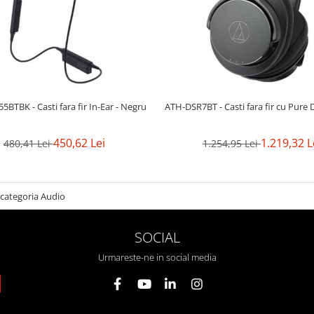
BTBK - Casti fara fir In-Ear - Negru
ATH-DSR7BT - Casti fara fir cu Pure D
450,62 Lei
1.219,32 L
480,41 Lei
1.254,95 Lei
n categoria Audio
SOCIAL
Urmareste-ne in social media