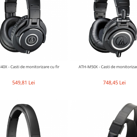
0X - Casti de monitorizare cu fir
ATH-M50X - Casti de monitorizar
549,81 Lei
748,45 Lei