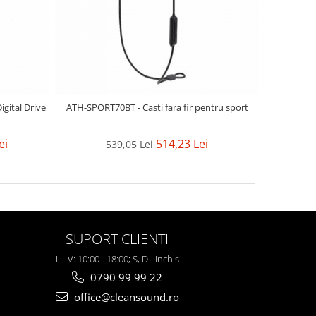
igital Drive
ATH-SPORT70BT - Casti fara fir pentru sport
ei
514,23 Lei
539,05 Lei
SUPORT CLIENTI
L - V: 10:00 - 18:00; S, D - Inchis
0790 99 99 22
office@cleansound.ro