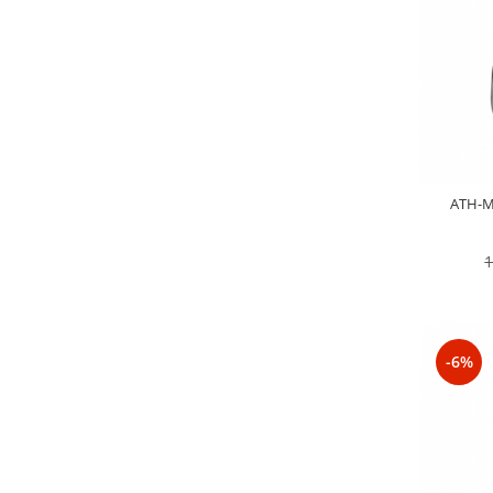
Mixere analogice
Mixere digitale
Mixere pentru DJ
Monitorizare In-Ear
Stative pentru Boxe
Stative pentru Microfoane
ATH-M7
1
-6%