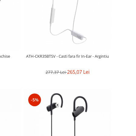
nchise
ATH-CKR35BTSV - Casti fara fir In-Ear - Argintiu
265,07 Lei
277,37 Lei
-5%