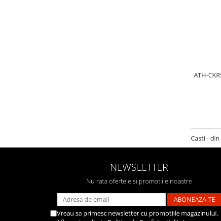
ATH-CKR55
Casti - di
NEWSLETTER
Nu rata ofertele si promotiile noastre
Vreau sa primesc newsletter cu promotiile magazinului.