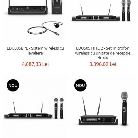
Mixere analogice
Mixere digitale
Mixere pentru DJ
Monitorizare In-Ear
Stative pentru Boxe
Stative pentru Microfoane
LDU305BPL - Sistem wireless cu
LDU505 HHC 2 - Set microfon
lavaliera
wireless cu unitate de receptie
duala
4.687,33 Lei
3.396,02 Lei
NOU
NOU