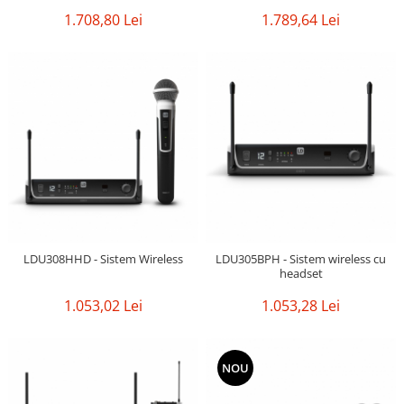
Casti
1.708,80 Lei
1.789,64 Lei
Casti cu fir
Casti fara fir
DI Box
Interfete audio
Microfoane
Accesorii pentru Microfoane
Headset-uri si lavaliere
Microfoane cu fir pentru live
Microfoane de captura
LDU308HHD - Sistem Wireless
LDU305BPH - Sistem wireless cu
Microfoane pentru instrumente
headset
Microfoane USB - Podcast, Gaming
1.053,02 Lei
1.053,28 Lei
Seturi de microfoane
Sisteme wireless
Mixere
NOU
Accesorii mixere