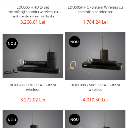
LDU505 HHD 2- Set
LDU505HHC - Sistem Wireless cu
microfon(Dinamic) wireless cu
microfon condenser
unitate de receptie duala
3.266,61 Lei
1.784,24 Lei
NOU
NOU
BLX1288E/CVL-K14 - Sistem
BLX1288E/MX53-K14 - Sistem
wireless
wireless
3.272,02 Lei
4.010,50 Lei
NOU
NOU