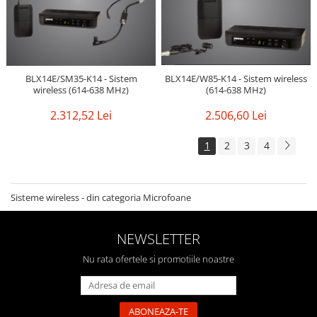
BLX14E/SM35-K14 - Sistem
BLX14E/W85-K14 - Sistem wireless
wireless (614-638 MHz)
(614-638 MHz)
2.312,52 Lei
2.506,60 Lei
1
2
3
4
Sisteme wireless - din categoria Microfoane
NEWSLETTER
Nu rata ofertele si promotiile noastre