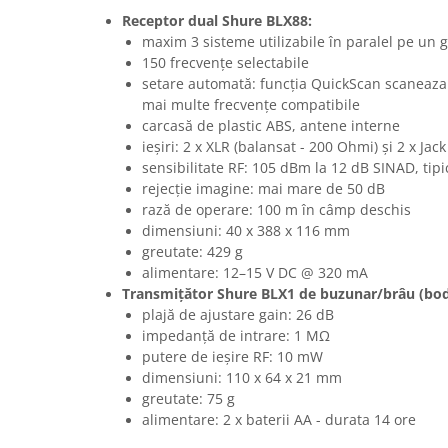
Casti
Receptor dual Shure BLX88:
maxim 3 sisteme utilizabile în paralel pe un 
Casti cu fir
150 frecvențe selectabile
Casti fara fir
setare automată: funcția QuickScan scaneaza 
DI Box
mai multe frecvențe compatibile
carcasă de plastic ABS, antene interne
Interfete audio
ieșiri: 2 x XLR (balansat - 200 Ohmi) și 2 x Ja
Microfoane
sensibilitate RF: 105 dBm la 12 dB SINAD, tipi
Accesorii pentru Microfoane
rejecție imagine: mai mare de 50 dB
rază de operare: 100 m în câmp deschis
Headset-uri si lavaliere
dimensiuni: 40 x 388 x 116 mm
Microfoane cu fir pentru live
greutate: 429 g
Microfoane de captura
alimentare: 12–15 V DC @ 320 mA
Microfoane pentru instrumente
Transmițător Shure BLX1 de buzunar/brâu (bo
plajă de ajustare gain: 26 dB
Microfoane USB - Podcast, Gaming
impedanță de intrare: 1 MΩ
Seturi de microfoane
putere de ieșire RF: 10 mW
Sisteme wireless
dimensiuni: 110 x 64 x 21 mm
Mixere
greutate: 75 g
alimentare: 2 x baterii AA - durata 14 ore
Accesorii mixere