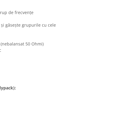
grup de frecvențe
și găsește grupurile cu cele
ck (nebalansat 50 Ohmi)
c
dypack):