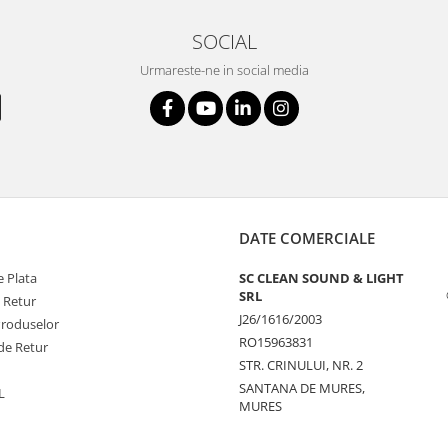
SOCIAL
Urmareste-ne in social media
DATE COMERCIALE
 Plata
SC CLEAN SOUND & LIGHT
SRL
e Retur
J26/1616/2003
Produselor
RO15963831
de Retur
STR. CRINULUI, NR. 2
SANTANA DE MURES,
L
MURES