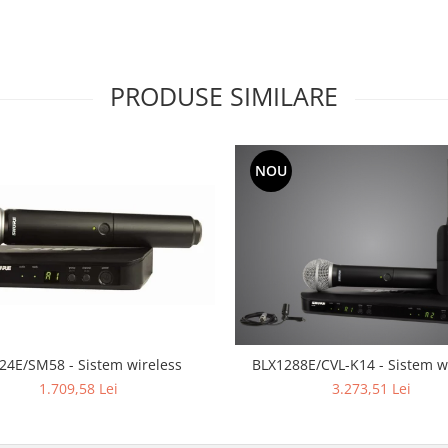
PRODUSE SIMILARE
NOU
24E/SM58 - Sistem wireless
BLX1288E/CVL-K14 - Sistem w
1.709,58 Lei
3.273,51 Lei