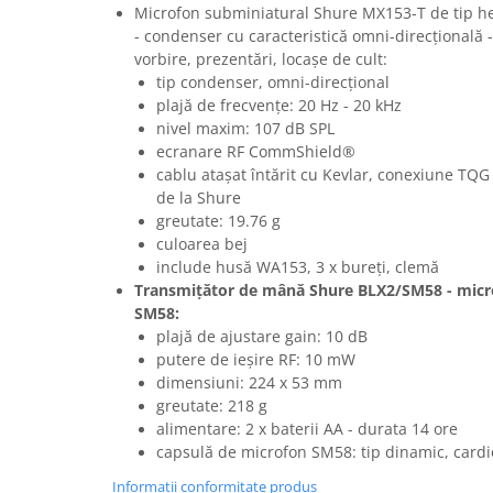
Mixere analogice
Microfon subminiatural Shure MX153-T de tip hea
Mixere digitale
- condenser cu caracteristică omni-direcțională -
vorbire, prezentări, locașe de cult:
Mixere pentru DJ
tip condenser, omni-direcțional
Monitorizare In-Ear
plajă de frecvențe: 20 Hz - 20 kHz
Stative pentru Boxe
nivel maxim: 107 dB SPL
ecranare RF CommShield®
Stative pentru Microfoane
cablu atașat întărit cu Kevlar, conexiune TQG
de la Shure
greutate: 19.76 g
culoarea bej
include husă WA153, 3 x bureți, clemă
Transmițător de mână Shure BLX2/SM58 - micro
SM58:
plajă de ajustare gain: 10 dB
putere de ieșire RF: 10 mW
dimensiuni: 224 x 53 mm
greutate: 218 g
alimentare: 2 x baterii AA - durata 14 ore
capsulă de microfon SM58: tip dinamic, cardi
Informatii conformitate produs