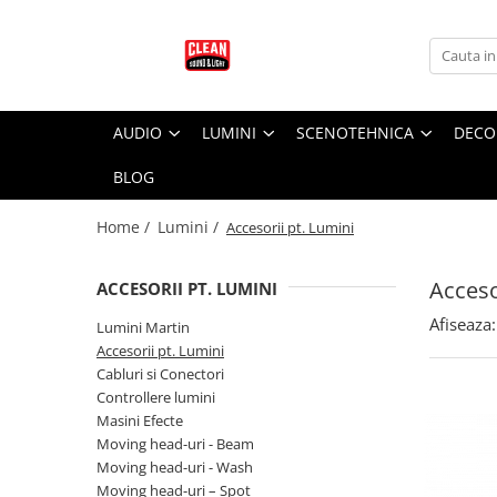
Audio
Lumini
Scenotehnica
Audio EAW
Lumini Martin
Accesorii Scena
AUDIO
LUMINI
SCENOTEHNICA
DECOR
Adaptive systems
Lumini Arhitecturale
Scena Modulara
BLOG
KF Series
Lumini Entertainment
LA Series
Accesorii pt. Lumini
Home /
Lumini /
Accesorii pt. Lumini
MK Series
Cabluri si Conectori
MKC Series
Adaptoare DMX
Acceso
ACCESORII PT. LUMINI
MKD Series
Cabluri DMX cu Conectori
Afiseaza:
MW Series
Lumini Martin
Conectori Lumini
Accesorii pt. Lumini
NT Series
Controllere lumini
Cabluri si Conectori
QX Series
Controllere lumini
Masini Efecte
RS Series
Masini Efecte
Moving head-uri - Beam
RSX Series
Moving head-uri - Beam
Moving head-uri - Wash
Moving head-uri - Wash
SB Series
Moving head-uri – Spot