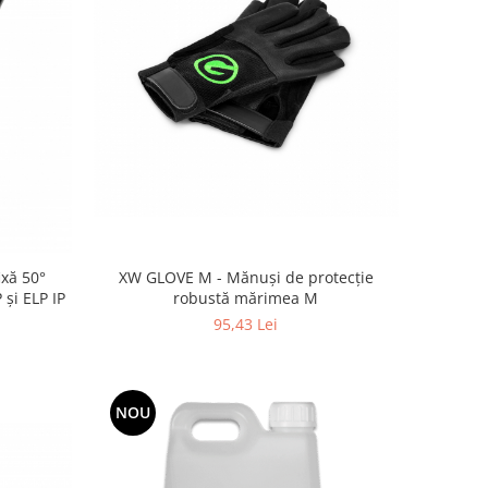
ixă 50°
XW GLOVE M - Mănuși de protecție
 și ELP IP
robustă mărimea M
95,43 Lei
NOU