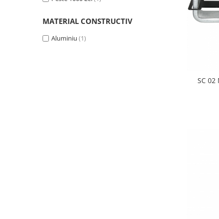
Casti
Casti cu fir
MATERIAL CONSTRUCTIV
Casti fara fir
Aluminiu
(1)
DI Box
Interfete audio
Microfoane
SC 02 
Accesorii pentru Microfoane
Headset-uri si lavaliere
Microfoane cu fir pentru live
Microfoane de captura
Microfoane pentru instrumente
Microfoane USB - Podcast, Gaming
Seturi de microfoane
Sisteme wireless
Mixere
Accesorii mixere