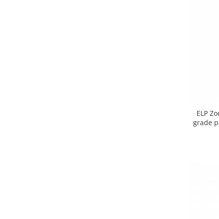
Mixere analogice
Mixere digitale
Mixere pentru DJ
Monitorizare In-Ear
Stative pentru Boxe
Stative pentru Microfoane
ELP Zo
grade p