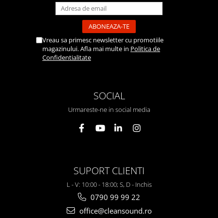
Casti
Casti cu fir
Casti fara fir
Vreau sa primesc newsletter cu promotiile
DI Box
magazinului. Afla mai multe in
Politica de
Confidentialitate
Interfete audio
Microfoane
Accesorii pentru Microfoane
SOCIAL
Headset-uri si lavaliere
Urmareste-ne in social media
Microfoane cu fir pentru live
Microfoane de captura
Microfoane pentru instrumente
Microfoane USB - Podcast, Gaming
Seturi de microfoane
SUPORT CLIENTI
Sisteme wireless
L - V: 10:00 - 18:00; S, D - Inchis
Mixere
0790 99 99 22
Accesorii mixere
office@cleansound.ro