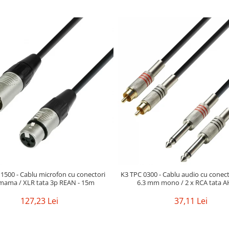
500 - Cablu microfon cu conectori
K3 TPC 0300 - Cablu audio cu conecto
mama / XLR tata 3p REAN - 15m
6.3 mm mono / 2 x RCA tata A
127,23 Lei
37,11 Lei