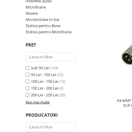
SBX Series
Interfete audio
Moving head-uri – Spot
Microfoane
Accesorii Generale
Proiectoare Lumini
Mixere
Boxe
Monitorizare In-Ear
Ventilatoare
Stative pentru Boxe
Accesorii pentru boxe
Stative pentru Microfoane
Boxe Active
Boxe Pasive
PRET
Line Array Active
Monitoare de scena
Subwoofere Active
Sub 50 Lei
(143)
Subwoofere Pasive
50 Lei - 100 Lei
(33)
Cabluri si conectori
100 Lei - 150 Lei
(13)
150 Lei - 200 Lei
(9)
Accesorii pt. Cabluri
200 Lei - 250 Lei
(26)
Adaptoare Audio
K4 MMF 1
Vezi mai multe
Cabluri Audio cu Conectori
XLR 
Cabluri la metru
PRODUCATORI
Conectori Audio
Stage Box Multicore