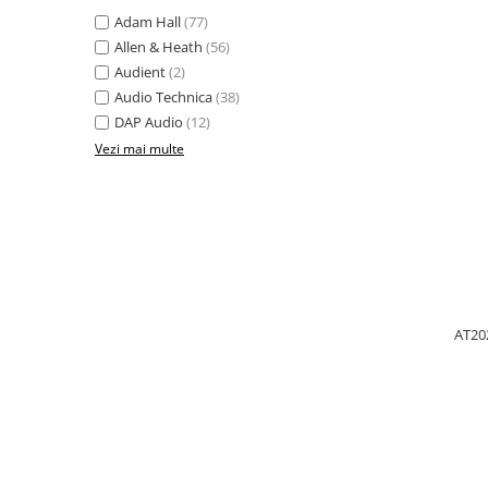
Casti
Adam Hall
(77)
Casti cu fir
Allen & Heath
(56)
Audient
(2)
Casti fara fir
Audio Technica
(38)
DI Box
DAP Audio
(12)
Interfete audio
Vezi mai multe
Microfoane
Accesorii pentru Microfoane
Headset-uri si lavaliere
Microfoane cu fir pentru live
Microfoane de captura
Microfoane pentru instrumente
AT202
Microfoane USB - Podcast, Gaming
Seturi de microfoane
Sisteme wireless
Mixere
Accesorii mixere