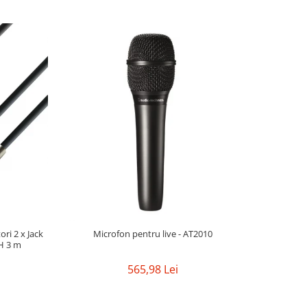
ri 2 x Jack
Microfon pentru live - AT2010
H 3 m
565,98 Lei