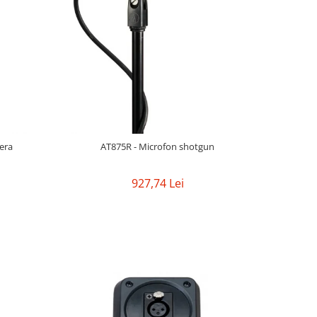
iera
AT875R - Microfon shotgun
927,74 Lei