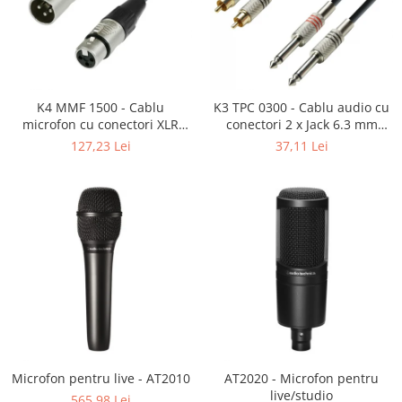
SBX Series
Moving head-uri – Spot
Accesorii Generale
Proiectoare Lumini
Boxe
Ventilatoare
Accesorii pentru boxe
Boxe Active
K4 MMF 1500 - Cablu
K3 TPC 0300 - Cablu audio cu
microfon cu conectori XLR
conectori 2 x Jack 6.3 mm
Boxe Pasive
mama / XLR tata 3p REAN -
mono / 2 x RCA tata AH 3 m
127,23 Lei
37,11 Lei
Line Array Active
15m
Monitoare de scena
Subwoofere Active
Subwoofere Pasive
Cabluri si conectori
Accesorii pt. Cabluri
Adaptoare Audio
Cabluri Audio cu Conectori
Cabluri la metru
Conectori Audio
Microfon pentru live - AT2010
AT2020 - Microfon pentru
Stage Box Multicore
live/studio
565,98 Lei