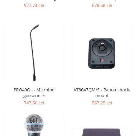
927,74 Lei
678,58 Lei
PRO49QL - Microfon
AT8647QM/S - Panou shock-
gooseneck
mount
747,50 Lei
567,25 Lei