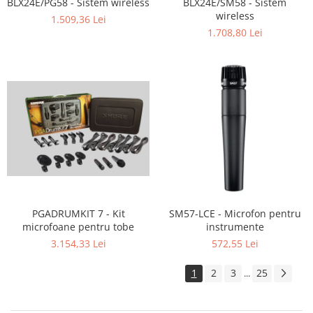
BLX24E/PG58 - Sistem wireless
BLX24E/SM58 - Sistem
wireless
1.509,36 Lei
1.708,80 Lei
PGADRUMKIT 7 - Kit
SM57-LCE - Microfon pentru
microfoane pentru tobe
instrumente
3.154,33 Lei
572,55 Lei
1
2
3
25
...