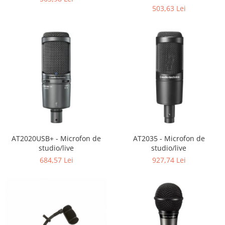
Casti
503,63 Lei
Casti cu fir
Casti fara fir
DI Box
Interfete audio
Microfoane
Accesorii pentru Microfoane
Headset-uri si lavaliere
Microfoane cu fir pentru live
Microfoane de captura
AT2020USB+ - Microfon de
AT2035 - Microfon de
Microfoane pentru instrumente
studio/live
studio/live
Microfoane USB - Podcast, Gaming
684,57 Lei
927,74 Lei
Seturi de microfoane
Sisteme wireless
Mixere
Accesorii mixere