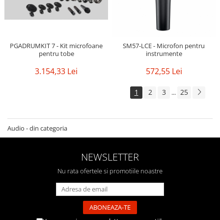
PGADRUMKIT 7 - Kit microfoane
SM57-LCE - Microfon pentru
pentru tobe
instrumente
3.154,33 Lei
572,55 Lei
1
2
3
25
...
Audio - din categoria
NEWSLETTER
Nu rata ofertele si promotiile noastre