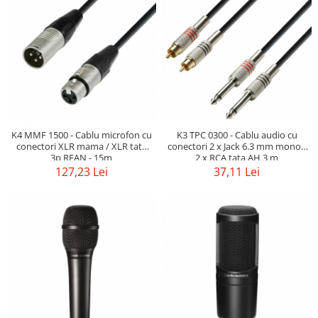
SBX Series
Moving head-uri – Spot
Accesorii Generale
Proiectoare Lumini
Boxe
Ventilatoare
Accesorii pentru boxe
Boxe Active
Boxe Pasive
Line Array Active
K4 MMF 1500 - Cablu microfon cu
K3 TPC 0300 - Cablu audio cu
Monitoare de scena
conectori XLR mama / XLR tata
conectori 2 x Jack 6.3 mm mono /
Subwoofere Active
3p REAN - 15m
2 x RCA tata AH 3 m
127,23 Lei
37,11 Lei
Subwoofere Pasive
Cabluri si conectori
Accesorii pt. Cabluri
Adaptoare Audio
Cabluri Audio cu Conectori
Cabluri la metru
Conectori Audio
Stage Box Multicore