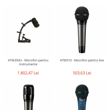
Mixere analogice
Mixere digitale
Mixere pentru DJ
Monitorizare In-Ear
Stative pentru Boxe
Stative pentru Microfoane
ATM350U - Microfon pentru
ATM510 - Microfon pentru live
Instrumente
1.802,47 Lei
503,63 Lei