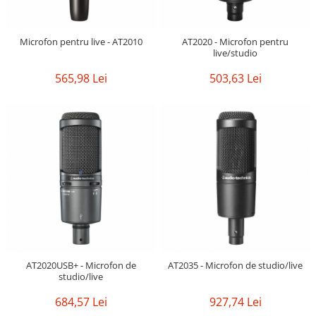
Casti
Casti cu fir
Microfon pentru live - AT2010
AT2020 - Microfon pentru
Casti fara fir
live/studio
DI Box
565,98 Lei
503,63 Lei
Interfete audio
Microfoane
Accesorii pentru Microfoane
Headset-uri si lavaliere
Microfoane cu fir pentru live
Microfoane de captura
Microfoane pentru instrumente
Microfoane USB - Podcast, Gaming
Seturi de microfoane
Sisteme wireless
AT2020USB+ - Microfon de
AT2035 - Microfon de studio/live
studio/live
Mixere
Accesorii mixere
684,57 Lei
927,74 Lei