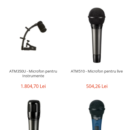
Mixere analogice
Mixere digitale
Mixere pentru DJ
Monitorizare In-Ear
Stative pentru Boxe
Stative pentru Microfoane
ATM350U - Microfon pentru
ATM510 - Microfon pentru live
Instrumente
1.804,70 Lei
504,26 Lei