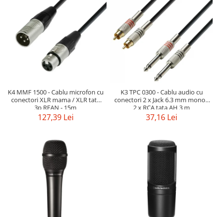
SBX Series
Moving head-uri – Spot
Accesorii Generale
Proiectoare Lumini
Boxe
Ventilatoare
Accesorii pentru boxe
Boxe Active
Boxe Pasive
Line Array Active
K4 MMF 1500 - Cablu microfon cu
K3 TPC 0300 - Cablu audio cu
Monitoare de scena
conectori XLR mama / XLR tata
conectori 2 x Jack 6.3 mm mono /
Subwoofere Active
3p REAN - 15m
2 x RCA tata AH 3 m
127,39 Lei
37,16 Lei
Subwoofere Pasive
Cabluri si conectori
Accesorii pt. Cabluri
Adaptoare Audio
Cabluri Audio cu Conectori
Cabluri la metru
Conectori Audio
Stage Box Multicore