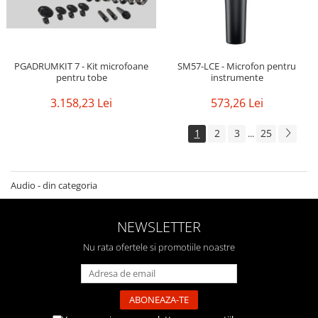
PGADRUMKIT 7 - Kit microfoane
SM57-LCE - Microfon pentru
pentru tobe
instrumente
3.158,23 Lei
573,26 Lei
1
2
3
25
...
Audio - din categoria
NEWSLETTER
Nu rata ofertele si promotiile noastre