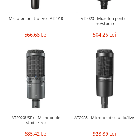
Casti
Casti cu fir
Microfon pentru live - AT2010
AT2020 - Microfon pentru
Casti fara fir
live/studio
DI Box
566,68 Lei
504,26 Lei
Interfete audio
Microfoane
Accesorii pentru Microfoane
Headset-uri si lavaliere
Microfoane cu fir pentru live
Microfoane de captura
Microfoane pentru instrumente
Microfoane USB - Podcast, Gaming
Seturi de microfoane
Sisteme wireless
AT2020USB+ - Microfon de
AT2035 - Microfon de studio/live
studio/live
Mixere
Accesorii mixere
685,42 Lei
928,89 Lei