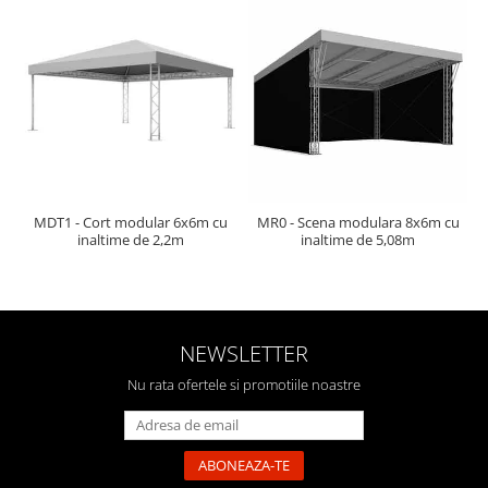
Mixere analogice
Mixere digitale
Mixere pentru DJ
Monitorizare In-Ear
Stative pentru Boxe
Stative pentru Microfoane
MDT1 - Cort modular 6x6m cu
MR0 - Scena modulara 8x6m cu
inaltime de 2,2m
inaltime de 5,08m
NEWSLETTER
Nu rata ofertele si promotiile noastre