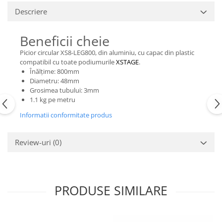
Casti
Descriere
Casti cu fir
Casti fara fir
Beneficii cheie
DI Box
Picior circular XS8-LEG800, din aluminiu, cu capac din plastic
compatibil cu toate podiumurile
XSTAGE
.
Interfete audio
Înălțime: 800mm
Microfoane
Diametru: 48mm
Grosimea tubului: 3mm
Accesorii pentru Microfoane
1.1 kg pe metru
Headset-uri si lavaliere
Informatii conformitate produs
Microfoane cu fir pentru live
Microfoane de captura
Review-uri
(0)
Microfoane pentru instrumente
Microfoane USB - Podcast, Gaming
Seturi de microfoane
Sisteme wireless
PRODUSE SIMILARE
Mixere
Accesorii mixere