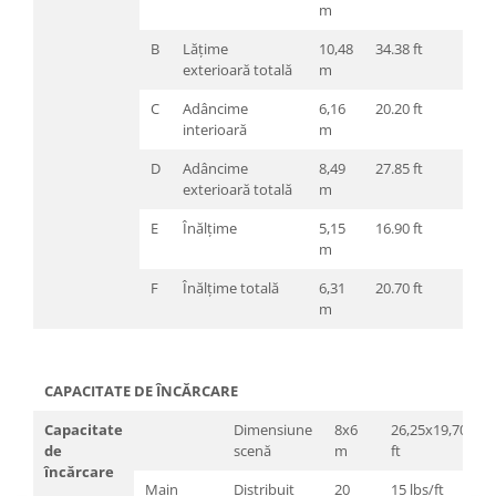
Mixere analogice
m
Mixere digitale
B
Lățime
10,48
34.38 ft
Mixere pentru DJ
exterioară totală
m
Monitorizare In-Ear
C
Adâncime
6,16
20.20 ft
Stative pentru Boxe
interioară
m
Stative pentru Microfoane
D
Adâncime
8,49
27.85 ft
exterioară totală
m
E
Înălțime
5,15
16.90 ft
m
F
Înălțime totală
6,31
20.70 ft
m
CAPACITATE DE ÎNCĂRCARE
Capacitate
Dimensiune
8x6
26,25x19,70
de
scenă
m
ft
încărcare
Main
Distribuit
20
15 lbs/ft