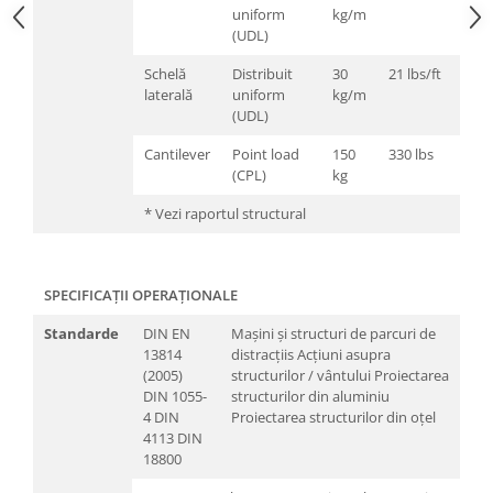
uniform
kg/m
(UDL)
Schelă
Distribuit
30
21 lbs/ft
laterală
uniform
kg/m
(UDL)
Cantilever
Point load
150
330 lbs
(CPL)
kg
* Vezi raportul structural
SPECIFICAȚII OPERAȚIONALE
Standarde
DIN EN
Mașini și structuri de parcuri de
13814
distracțiis Acțiuni asupra
(2005)
structurilor / vântului Proiectarea
DIN 1055-
structurilor din aluminiu
4 DIN
Proiectarea structurilor din oțel
4113 DIN
18800