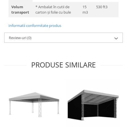
Volum
* Ambalat în cutii de
15
530 ft3
transport
carton și folie cu bule
m3
Informatii conformitate produs
Review-uri
(0)
PRODUSE SIMILARE