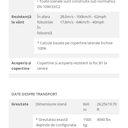
• Toate scenele sunt construite sub normativa
EN 1090 EXC2
Rezistență
În afara
28,0m/s - 100km/h - 62mph
la vânt
folosinței
17,8m/s - 64km/h - 40mph
În
folosință
* Calcule bazate pe copertine laterale închise
100%
Acoperiș și
Copertine și acoperiș rezistent la foc B1 la
copertine
cerere
DATE DESPRE TRANSPORT
Greutate
Dimensiune scenă
8x6
26,25x19,70
m
ft
* Greutatea exactă
1500
4040 lbs
depinde de configurație
kg