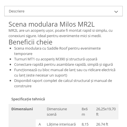
Casti
Descriere
Casti cu fir
Casti fara fir
Scena modulara Milos MR2L
DI Box
MR2L are un acoperiș ușor, poate fi montat rapid si simplu, cu
Interfete audio
conexiuni sigure. Ideal pentru evenimente mici si medii.
Beneficii cheie
Microfoane
Scena modulara cu Saddle Roof pentru evenimente
Accesorii pentru Microfoane
temporare
Turnuri MT1 cu acoperiș M390 și structură ușoară
Headset-uri si lavaliere
Conectare rapidă pentru asamblare rapidă, simplă și sigură
Microfoane cu fir pentru live
Funcționează cu bloc manual de lanț sau cu ridicare electrică
Microfoane de captura
cu lanț (este necesar un suport)
Disponibil raport complet de calcul structural și manual de
Microfoane pentru instrumente
construire
Microfoane USB - Podcast, Gaming
Seturi de microfoane
Specificație tehnică
Sisteme wireless
Dimensiuni
Dimensiune
8x6
26,25x19,70
Mixere
scenă
m
ft
Accesorii mixere
A
Lățime interioară
8,15
26.74 ft