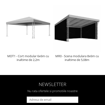
Mixere analogice
Mixere digitale
Mixere pentru DJ
Monitorizare In-Ear
Stative pentru Boxe
Stative pentru Microfoane
MDT1 - Cort modular 6x6m cu
MR0 - Scena modulara 8x6m cu
inaltime de 2,2m
inaltime de 5,08m
NEWSLETTER
Nu rata ofertele si promotiile noastre