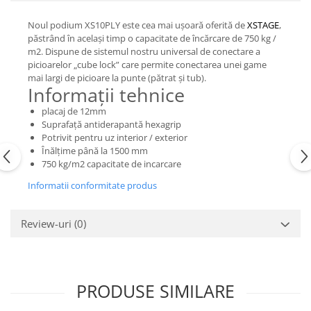
Casti
Noul podium XS10PLY este cea mai ușoară oferită de
XSTAGE
,
Casti cu fir
păstrând în același timp o capacitate de încărcare de 750 kg /
Casti fara fir
m2. Dispune de sistemul nostru universal de conectare a
picioarelor „cube lock” care permite conectarea unei game
DI Box
mai largi de picioare la punte (pătrat și tub).
Interfete audio
Informații tehnice
Microfoane
placaj de 12mm
Suprafață antiderapantă hexagrip
Accesorii pentru Microfoane
Potrivit pentru uz interior / exterior
Headset-uri si lavaliere
Înălțime până la 1500 mm
750 kg/m2 capacitate de incarcare
Microfoane cu fir pentru live
Microfoane de captura
Informatii conformitate produs
Microfoane pentru instrumente
Microfoane USB - Podcast, Gaming
Review-uri
(0)
Seturi de microfoane
Sisteme wireless
Mixere
PRODUSE SIMILARE
Accesorii mixere