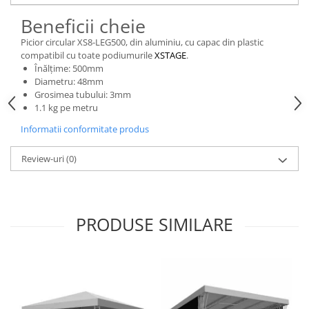
Casti
Beneficii cheie
Casti cu fir
Picior circular XS8-LEG500, din aluminiu, cu capac din plastic
Casti fara fir
compatibil cu toate podiumurile
XSTAGE
.
DI Box
Înălțime: 500mm
Diametru: 48mm
Interfete audio
Grosimea tubului: 3mm
1.1 kg pe metru
Microfoane
Informatii conformitate produs
Accesorii pentru Microfoane
Headset-uri si lavaliere
Review-uri
(0)
Microfoane cu fir pentru live
Microfoane de captura
Microfoane pentru instrumente
PRODUSE SIMILARE
Microfoane USB - Podcast, Gaming
Seturi de microfoane
Sisteme wireless
Mixere
Accesorii mixere