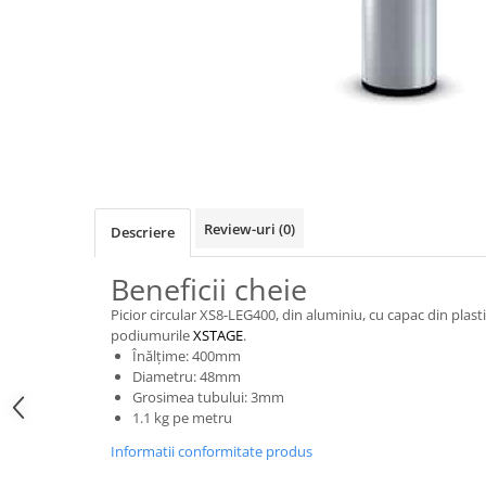
SBX Series
Moving head-uri – Spot
Accesorii Generale
Proiectoare Lumini
Boxe
Ventilatoare
Accesorii pentru boxe
Boxe Active
Boxe Pasive
Line Array Active
Monitoare de scena
Review-uri
(0)
Descriere
Subwoofere Active
Subwoofere Pasive
Beneficii cheie
Cabluri si conectori
Picior circular XS8-LEG400, din aluminiu, cu capac din plast
Accesorii pt. Cabluri
podiumurile
XSTAGE
.
Înălțime: 400mm
Adaptoare Audio
Diametru: 48mm
Cabluri Audio cu Conectori
Grosimea tubului: 3mm
Cabluri la metru
1.1 kg pe metru
Conectori Audio
Informatii conformitate produs
Stage Box Multicore