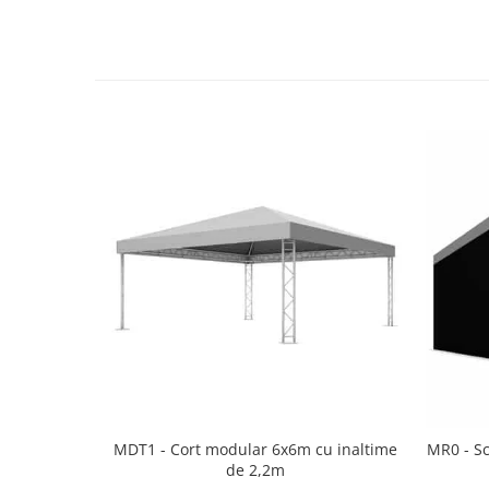
Casti
Casti cu fir
Casti fara fir
DI Box
Interfete audio
Microfoane
Accesorii pentru Microfoane
Headset-uri si lavaliere
Microfoane cu fir pentru live
Microfoane de captura
Microfoane pentru instrumente
Microfoane USB - Podcast, Gaming
Seturi de microfoane
Sisteme wireless
Mixere
MDT1 - Cort modular 6x6m cu inaltime
MR0 - S
Accesorii mixere
de 2,2m