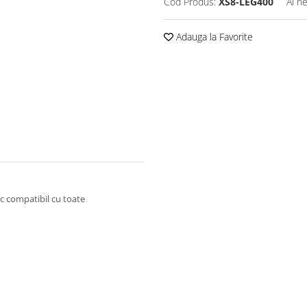
Cod Produs:
XS8-LEG400
Ai n
Adauga la Favorite
ic compatibil cu toate