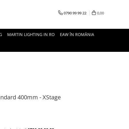
0790 99 99 22
0,00
G
MARTIN LIGHTING IN RO
EAW ÎN ROMÂNIA
tandard 400mm - XStage