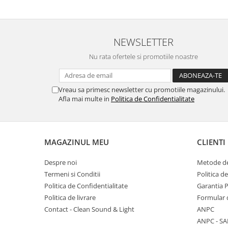
Mixere analogice
Mixere digitale
Mixere pentru DJ
NEWSLETTER
Monitorizare In-Ear
Nu rata ofertele si promotiile noastre
Stative pentru Boxe
Stative pentru Microfoane
Vreau sa primesc newsletter cu promotiile magazinului.
Afla mai multe in
Politica de Confidentialitate
MAGAZINUL MEU
CLIENTI
Despre noi
Metode de
Termeni si Conditii
Politica d
Politica de Confidentialitate
Garantia 
Politica de livrare
Formular 
Contact - Clean Sound & Light
ANPC
ANPC - SA