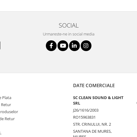
SOCIAL
Urmareste-ne in social media
DATE COMERCIALE
 Plata
SC CLEAN SOUND & LIGHT
SRL
e Retur
J26/1616/2003
Produselor
RO15963831
de Retur
STR. CRINULUI, NR. 2
SANTANA DE MURES,
L
MURES