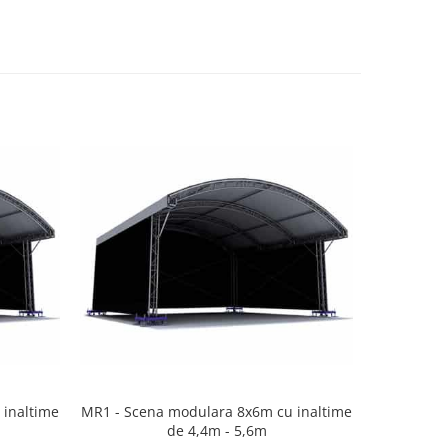
 inaltime
MR1 - Scena modulara 8x6m cu inaltime
MR1T -
de 4,4m - 5,6m
in