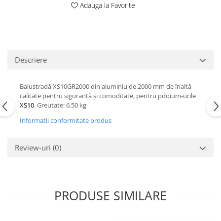
Adauga la Favorite
Casti
Casti cu fir
Casti fara fir
DI Box
Descriere
Interfete audio
Microfoane
Balustradă XS10GR2000 din aluminiu de 2000 mm de înaltă
Accesorii pentru Microfoane
calitate pentru siguranță și comoditate, pentru pdoium-urile
Headset-uri si lavaliere
XS10
. Greutate: 6.50 kg
Microfoane cu fir pentru live
Informatii conformitate produs
Microfoane de captura
Microfoane pentru instrumente
Review-uri
(0)
Microfoane USB - Podcast, Gaming
Seturi de microfoane
Sisteme wireless
PRODUSE SIMILARE
Mixere
Accesorii mixere