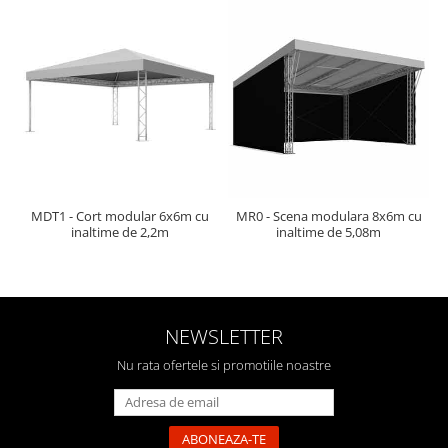
Mixere analogice
Mixere digitale
Mixere pentru DJ
Monitorizare In-Ear
Stative pentru Boxe
Stative pentru Microfoane
MDT1 - Cort modular 6x6m cu
MR0 - Scena modulara 8x6m cu
inaltime de 2,2m
inaltime de 5,08m
NEWSLETTER
Nu rata ofertele si promotiile noastre