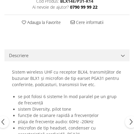
Cod Produs:
BLX14E/P31-K14
Casti
Ai nevoie de ajutor?
0790 99 99 22
Casti cu fir
Casti fara fir
Adauga la Favorite
Cere informatii
DI Box
Interfete audio
Microfoane
Descriere
Accesorii pentru Microfoane
Headset-uri si lavaliere
Microfoane cu fir pentru live
Sistem wireless UHF cu receptor BLX4, transmițător de
buzunar BLX1 și microfon de tip earset PGA31 pentru
Microfoane de captura
conferinte, podcasturi, transmisii live etc.
Microfoane pentru instrumente
Microfoane USB - Podcast, Gaming
se pot folosi 6 sisteme în mod paralel pe un grup
Seturi de microfoane
de frecvență
sistem Diversity, pilot tone
Sisteme wireless
funcție de scanare rapidă a frecvențelor
Mixere
plaja de frecvențe audio: 60Hz -20kHz
Accesorii mixere
microfon de tip headset, condenser cu