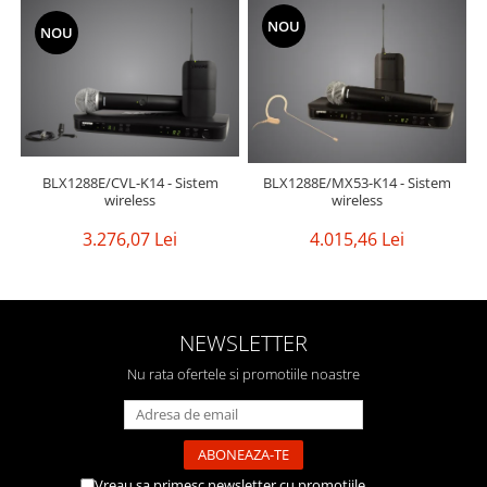
NOU
NOU
BLX1288E/CVL-K14 - Sistem
BLX1288E/MX53-K14 - Sistem
wireless
wireless
3.276,07 Lei
4.015,46 Lei
NEWSLETTER
Nu rata ofertele si promotiile noastre
Vreau sa primesc newsletter cu promotiile