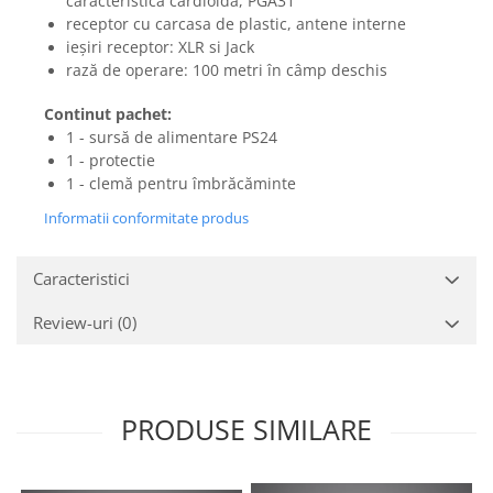
caracteristică cardioidă, PGA31
Mixere analogice
receptor cu carcasa de plastic, antene interne
Mixere digitale
ieșiri receptor: XLR si Jack
Mixere pentru DJ
rază de operare: 100 metri în câmp deschis
Monitorizare In-Ear
Continut pachet:
Stative pentru Boxe
1 - sursă de alimentare PS24
Stative pentru Microfoane
1 - protectie
1 - clemă pentru îmbrăcăminte
Informatii conformitate produs
Caracteristici
Review-uri
(0)
PRODUSE SIMILARE