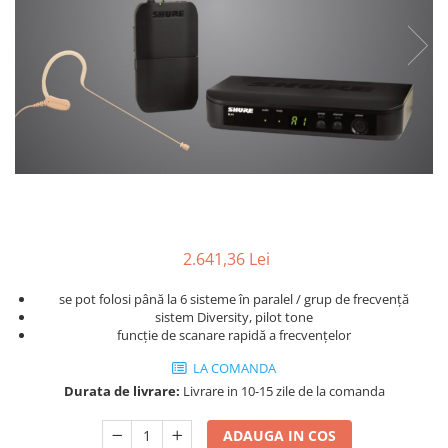
SBX Series
Moving head-uri – Spot
Accesorii Generale
Proiectoare Lumini
Boxe
Ventilatoare
Accesorii pentru boxe
Boxe Active
Boxe Pasive
Line Array Active
Monitoare de scena
Subwoofere Active
Subwoofere Pasive
2.641,36 Lei
Cabluri si conectori
se pot folosi până la 6 sisteme în paralel / grup de frecvență
Accesorii pt. Cabluri
sistem Diversity, pilot tone
Adaptoare Audio
funcție de scanare rapidă a frecvențelor
Cabluri Audio cu Conectori
LA COMANDA
Cabluri la metru
Durata de livrare:
Livrare in 10-15 zile de la comanda
Conectori Audio
Stage Box Multicore
ADAUGA IN COS