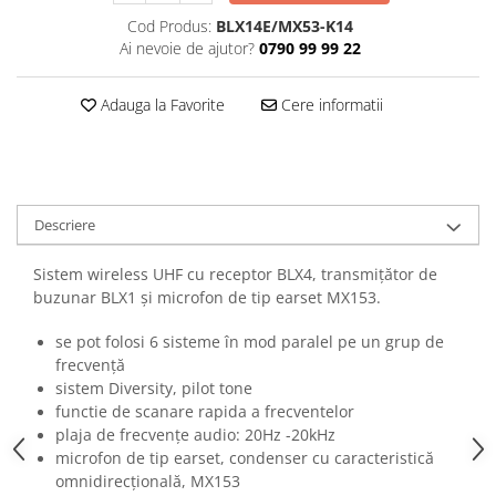
Casti
Cod Produs:
BLX14E/MX53-K14
Casti cu fir
Ai nevoie de ajutor?
0790 99 99 22
Casti fara fir
DI Box
Adauga la Favorite
Cere informatii
Interfete audio
Microfoane
Accesorii pentru Microfoane
Descriere
Headset-uri si lavaliere
Microfoane cu fir pentru live
Sistem wireless UHF cu receptor BLX4, transmițător de
Microfoane de captura
buzunar BLX1 și microfon de tip earset MX153.
Microfoane pentru instrumente
se pot folosi 6 sisteme în mod paralel pe un grup de
Microfoane USB - Podcast, Gaming
frecvență
Seturi de microfoane
sistem Diversity, pilot tone
Sisteme wireless
functie de scanare rapida a frecventelor
plaja de frecvențe audio: 20Hz -20kHz
Mixere
microfon de tip earset, condenser cu caracteristică
Accesorii mixere
omnidirecțională, MX153