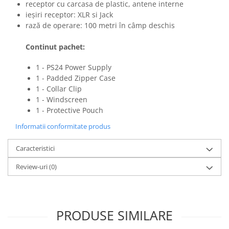
Mixere analogice
receptor cu carcasa de plastic, antene interne
ieșiri receptor: XLR si Jack
Mixere digitale
rază de operare: 100 metri în câmp deschis
Mixere pentru DJ
Monitorizare In-Ear
Continut pachet:
Stative pentru Boxe
1 - PS24 Power Supply
Stative pentru Microfoane
1 - Padded Zipper Case
1 - Collar Clip
1 - Windscreen
1 - Protective Pouch
Informatii conformitate produs
Caracteristici
Review-uri
(0)
PRODUSE SIMILARE