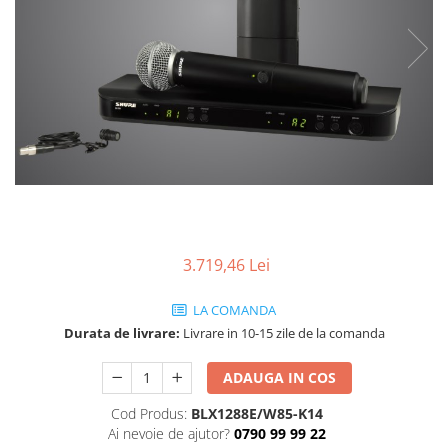
SBX Series
Moving head-uri – Spot
Accesorii Generale
Proiectoare Lumini
Boxe
Ventilatoare
Accesorii pentru boxe
Boxe Active
Boxe Pasive
Line Array Active
Monitoare de scena
Subwoofere Active
Subwoofere Pasive
3.719,46 Lei
Cabluri si conectori
Accesorii pt. Cabluri
LA COMANDA
Adaptoare Audio
Durata de livrare:
Livrare in 10-15 zile de la comanda
Cabluri Audio cu Conectori
ADAUGA IN COS
Cabluri la metru
Conectori Audio
Cod Produs:
BLX1288E/W85-K14
Stage Box Multicore
Ai nevoie de ajutor?
0790 99 99 22