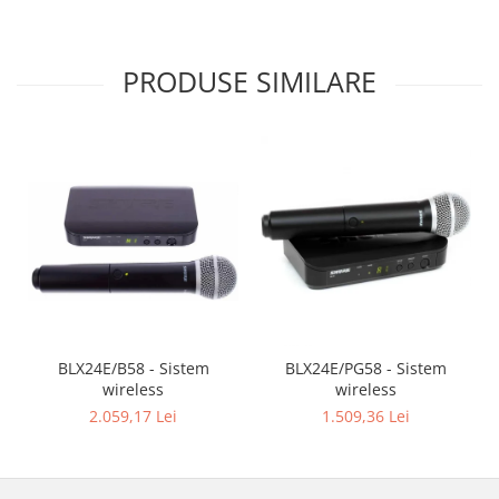
Mixere analogice
Mixere digitale
Mixere pentru DJ
PRODUSE SIMILARE
Monitorizare In-Ear
Stative pentru Boxe
Stative pentru Microfoane
BLX24E/B58 - Sistem
BLX24E/PG58 - Sistem
wireless
wireless
2.059,17 Lei
1.509,36 Lei