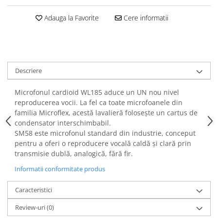
Casti
Adauga la Favorite
Cere informatii
Casti cu fir
Casti fara fir
DI Box
Interfete audio
Descriere
Microfoane
Accesorii pentru Microfoane
Microfonul cardioid WL185 aduce un UN nou nivel
reproducerea vocii. La fel ca toate microfoanele din
Headset-uri si lavaliere
familia Microflex, acestă lavalieră folosește un cartus de
Microfoane cu fir pentru live
condensator interschimbabil.
Microfoane de captura
SM58 este microfonul standard din industrie, conceput
Microfoane pentru instrumente
pentru a oferi o reproducere vocală caldă și clară prin
transmisie dublă, analogică, fără fir.
Microfoane USB - Podcast, Gaming
Seturi de microfoane
Informatii conformitate produs
Sisteme wireless
Caracteristici
Mixere
Accesorii mixere
Review-uri
(0)