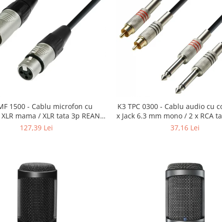
F 1500 - Cablu microfon cu
K3 TPC 0300 - Cablu audio cu c
i XLR mama / XLR tata 3p REAN -
x Jack 6.3 mm mono / 2 x RCA t
15m
127,39 Lei
37,16 Lei