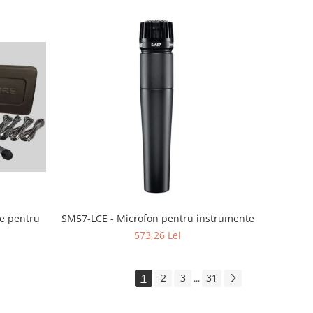
e pentru
SM57-LCE - Microfon pentru instrumente
573,26 Lei
1
2
3
31
...