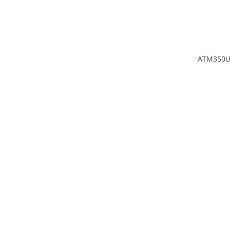
Mixere analogice
Mixere digitale
Mixere pentru DJ
Monitorizare In-Ear
Stative pentru Boxe
ATM350U 
Stative pentru Microfoane