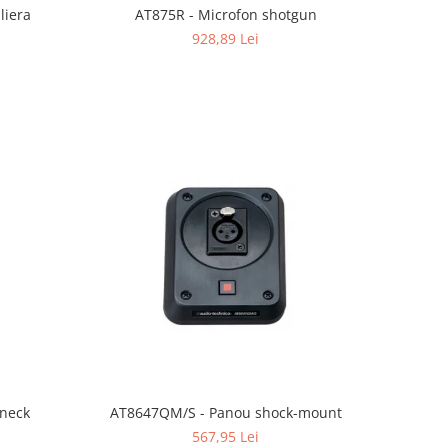
liera
AT875R - Microfon shotgun
928,89 Lei
eneck
AT8647QM/S - Panou shock-mount
567,95 Lei