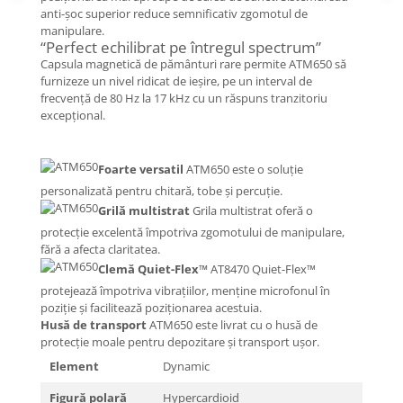
anti-șoc superior reduce semnificativ zgomotul de
manipulare.
“Perfect echilibrat pe întregul spectrum”
Capsula magnetică de pământuri rare permite ATM650 să
furnizeze un nivel ridicat de ieșire, pe un interval de
frecvență de 80 Hz la 17 kHz cu un răspuns tranzitoriu
excepțional.
Foarte versatil
ATM650 este o soluție
personalizată pentru chitară, tobe și percuție.
Grilă multistrat
Grila multistrat oferă o
protecție excelentă împotriva zgomotului de manipulare,
fără a afecta claritatea.
Clemă Quiet-Flex™
AT8470 Quiet-Flex™
protejează împotriva vibrațiilor, menține microfonul în
poziție și facilitează poziționarea acestuia.
Husă de transport
ATM650 este livrat cu o husă de
protecție moale pentru depozitare și transport ușor.
Element
Dynamic
Figură polară
Hypercardioid