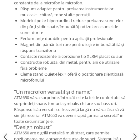
Mixere analogice
constante de la microfon la microfon.
Răspuns adaptat pentru preluarea instrumentelor
Mixere digitale
muzicale - chitară, tobe și alte percuții
Mixere pentru DJ
Modelul polar hipercardioid reduce preluarea sunetelor
Monitorizare In-Ear
din părți și din spate, îmbunătățind izolarea sursei de
sunet dorite
Stative pentru Boxe
Performanțe durabile pentru aplicații profesionale
Magnet din pământuri rare pentru ieșire îmbunătățită și
Stative pentru Microfoane
răspuns tranzitoriu
Contacte rezistente la coroziune tip XLRM placat cu aur
Construcție robustă, din metal, pentru ani de utilizare
fără probleme
Clema stand Quiet-Flex™ oferă o poziționare silențioasă
microfonului
“Un microfon versatil și dinamic”
ATM650 vă va surprinde, întrucât este la fel de confortabil să
surprindeți snare, tomuri, cymbale, chitare sau bass-uri.
Răspunsul său versatil cu frecvență largă nu vă va lăsa să vă
simțiți rece, iar ATM650 va deveni rapid „arma ta secretă” în
toate circumstanțele.
“Design robust”
ATM650 are o grilă metalică multistrat, care permite
poziționarea mai aproape de sursa de sunet. Sistemul său