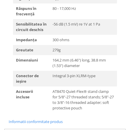
Răspuns în
80 - 17,000 Hz
frecvență
Sensibilitatea în
-56 dB (1.5 mV) re 1V at 1 Pa
circuit deschis
Impedanța
300 ohms
Greutate
279g
Dimensiuni
164.2 mm (6.46") long, 38.8 mm
(1.53") diameter
Conector de
Integral 3-pin XLRM-type
ieșire
Accesorii
AT8470 Quiet-Flex® stand clamp
incluse
for 5/8"-27 threaded stands; 5/8"-27
to 3/8"-16 threaded adapter; soft
protective pouch
Informatii conformitate produs