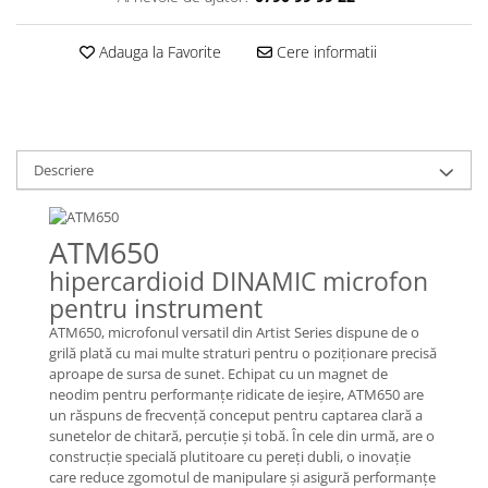
Casti
Casti cu fir
Adauga la Favorite
Cere informatii
Casti fara fir
DI Box
Interfete audio
Microfoane
Descriere
Accesorii pentru Microfoane
Headset-uri si lavaliere
ATM650
Microfoane cu fir pentru live
hipercardioid DINAMIC microfon
Microfoane de captura
pentru instrument
Microfoane pentru instrumente
ATM650, microfonul versatil din Artist Series dispune de o
Microfoane USB - Podcast, Gaming
grilă plată cu mai multe straturi pentru o poziționare precisă
Seturi de microfoane
aproape de sursa de sunet. Echipat cu un magnet de
neodim pentru performanțe ridicate de ieșire, ATM650 are
Sisteme wireless
un răspuns de frecvență conceput pentru captarea clară a
Mixere
sunetelor de chitară, percuție și tobă. În cele din urmă, are o
construcție specială plutitoare cu pereți dubli, o inovație
Accesorii mixere
care reduce zgomotul de manipulare și asigură performanțe