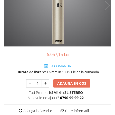
SBX Series
Moving head-uri – Spot
Accesorii Generale
Proiectoare Lumini
Boxe
Ventilatoare
Accesorii pentru boxe
Boxe Active
Boxe Pasive
Line Array Active
Monitoare de scena
5.057,15 Lei
Subwoofere Active
Subwoofere Pasive
LA COMANDA
Cabluri si conectori
Durata de livrare:
Livrare in 10-15 zile de la comanda
Accesorii pt. Cabluri
ADAUGA IN COS
Adaptoare Audio
Cabluri Audio cu Conectori
Cod Produs:
KSM141/SL STEREO
Ai nevoie de ajutor?
0790 99 99 22
Cabluri la metru
Conectori Audio
Adauga la Favorite
Cere informatii
Stage Box Multicore