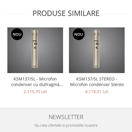
Mixere analogice
Mixere digitale
PRODUSE SIMILARE
Mixere pentru DJ
Monitorizare In-Ear
Stative pentru Boxe
NOU
NOU
Stative pentru Microfoane
KSM137/SL - Microfon
KSM137/SL STEREO -
condenser cu diafragmă
Microfon condenser Stereo
mică
2.115,70 Lei
4.118,01 Lei
NEWSLETTER
Nu rata ofertele si promotiile noastre