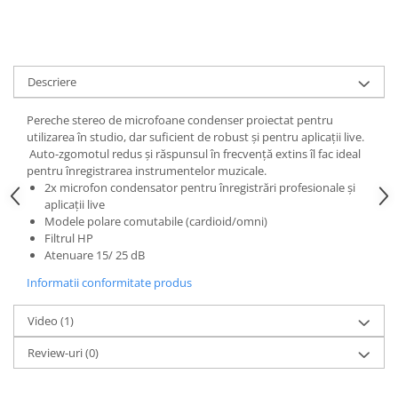
Casti
Casti cu fir
Casti fara fir
Descriere
DI Box
Interfete audio
Pereche stereo de microfoane condenser proiectat pentru
utilizarea în studio, dar suficient de robust și pentru aplicații live.
Microfoane
Auto-zgomotul redus și răspunsul în frecvență extins îl fac ideal
Accesorii pentru Microfoane
pentru înregistrarea instrumentelor muzicale.
2x microfon condensator pentru înregistrări profesionale și
Headset-uri si lavaliere
aplicații live
Microfoane cu fir pentru live
Modele polare comutabile (cardioid/omni)
Microfoane de captura
Filtrul HP
Atenuare 15/ 25 dB
Microfoane pentru instrumente
Microfoane USB - Podcast, Gaming
Informatii conformitate produs
Seturi de microfoane
Video
(1)
Sisteme wireless
Mixere
Review-uri
(0)
Accesorii mixere