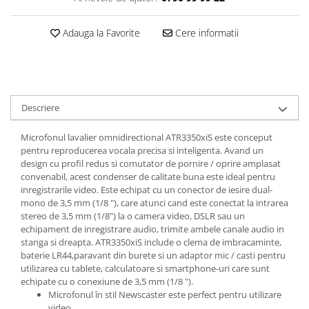
Casti
Casti cu fir
Adauga la Favorite
Cere informatii
Casti fara fir
DI Box
Interfete audio
Microfoane
Descriere
Accesorii pentru Microfoane
Microfonul lavalier omnidirectional ATR3350xiS este conceput
Headset-uri si lavaliere
pentru reproducerea vocala precisa si inteligenta. Avand un
design cu profil redus si comutator de pornire / oprire amplasat
Microfoane cu fir pentru live
convenabil, acest condenser de calitate buna este ideal pentru
Microfoane de captura
inregistrarile video. Este echipat cu un conector de iesire dual-
Microfoane pentru instrumente
mono de 3,5 mm (1/8 "), care atunci cand este conectat la intrarea
stereo de 3,5 mm (1/8") la o camera video, DSLR sau un
Microfoane USB - Podcast, Gaming
echipament de inregistrare audio, trimite ambele canale audio in
Seturi de microfoane
stanga si dreapta. ATR3350xiS include o clema de imbracaminte,
Sisteme wireless
baterie LR44,paravant din burete si un adaptor mic / casti pentru
utilizarea cu tablete, calculatoare si smartphone-uri care sunt
Mixere
echipate cu o conexiune de 3,5 mm (1/8 ").
Accesorii mixere
Microfonul în stil Newscaster este perfect pentru utilizare
video