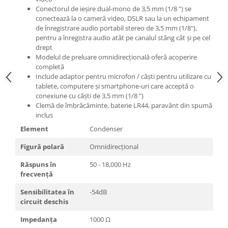
Mixere analogice
Conectorul de ieșire dual-mono de 3,5 mm (1/8 ") se
Mixere digitale
conectează la o cameră video, DSLR sau la un echipament
de înregistrare audio portabil stereo de 3,5 mm (1/8"),
Mixere pentru DJ
pentru a înregistra audio atât pe canalul stâng cât și pe cel
Monitorizare In-Ear
drept
Modelul de preluare omnidirecțională oferă acoperire
Stative pentru Boxe
completă
Stative pentru Microfoane
Include adaptor pentru microfon / căști pentru utilizare cu
tablete, computere și smartphone-uri care acceptă o
conexiune cu căști de 3,5 mm (1/8 ")
Clemă de îmbrăcăminte, baterie LR44, paravânt din spumă
inclus
Element
Condenser
Figură polară
Omnidirecțional
Răspuns în
50 - 18,000 Hz
frecvență
Sensibilitatea în
-54dB
circuit deschis
Impedanța
1000 Ω