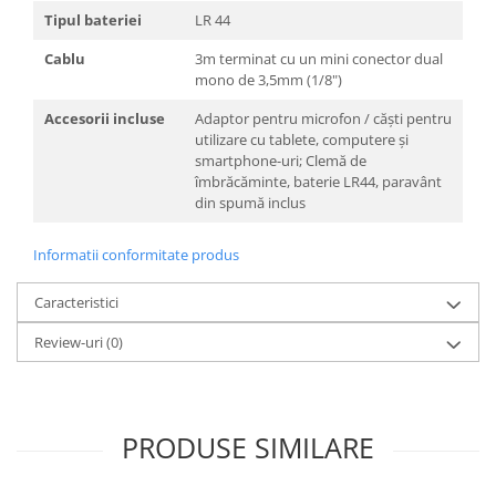
Tipul bateriei
LR 44
Cablu
3m terminat cu un mini conector dual
mono de 3,5mm (1/8")
Accesorii incluse
Adaptor pentru microfon / căști pentru
utilizare cu tablete, computere și
smartphone-uri; Clemă de
îmbrăcăminte, baterie LR44, paravânt
din spumă inclus
Informatii conformitate produs
Caracteristici
Review-uri
(0)
PRODUSE SIMILARE