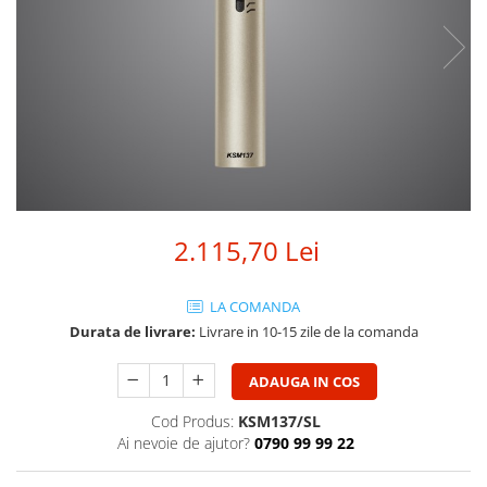
SBX Series
Moving head-uri – Spot
Accesorii Generale
Proiectoare Lumini
Boxe
Ventilatoare
Accesorii pentru boxe
Boxe Active
Boxe Pasive
Line Array Active
Monitoare de scena
Subwoofere Active
2.115,70 Lei
Subwoofere Pasive
Cabluri si conectori
LA COMANDA
Accesorii pt. Cabluri
Durata de livrare:
Livrare in 10-15 zile de la comanda
Adaptoare Audio
ADAUGA IN COS
Cabluri Audio cu Conectori
Cabluri la metru
Cod Produs:
KSM137/SL
Conectori Audio
Ai nevoie de ajutor?
0790 99 99 22
Stage Box Multicore