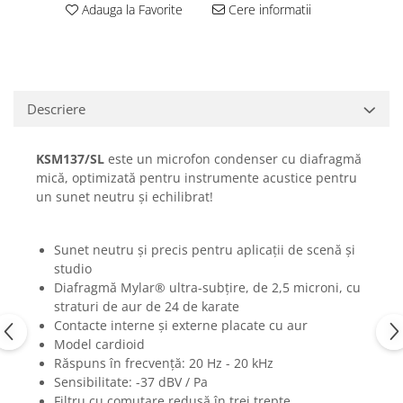
Adauga la Favorite
Cere informatii
Casti
Casti cu fir
Casti fara fir
DI Box
Descriere
Interfete audio
Microfoane
KSM137/SL
este un
microfon condenser cu diafragmă
Accesorii pentru Microfoane
mică, optimizată pentru instrumente acustice pentru
Headset-uri si lavaliere
un sunet neutru și echilibrat!
Microfoane cu fir pentru live
Microfoane de captura
Sunet neutru și precis pentru aplicații de scenă și
Microfoane pentru instrumente
studio
Microfoane USB - Podcast, Gaming
Diafragmă Mylar® ultra-subțire, de 2,5 microni, cu
straturi de aur de 24 de karate
Seturi de microfoane
Contacte interne și externe placate cu aur
Sisteme wireless
Model cardioid
Mixere
Răspuns în frecvență: 20 Hz - 20 kHz
Sensibilitate: -37 dBV / Pa
Accesorii mixere
Filtru cu comutare redusă în trei trepte