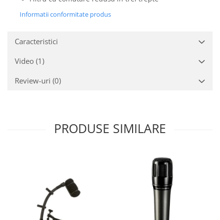
Mixere analogice
Informatii conformitate produs
Mixere digitale
Mixere pentru DJ
Monitorizare In-Ear
Caracteristici
Stative pentru Boxe
Video
(1)
Stative pentru Microfoane
Review-uri
(0)
PRODUSE SIMILARE