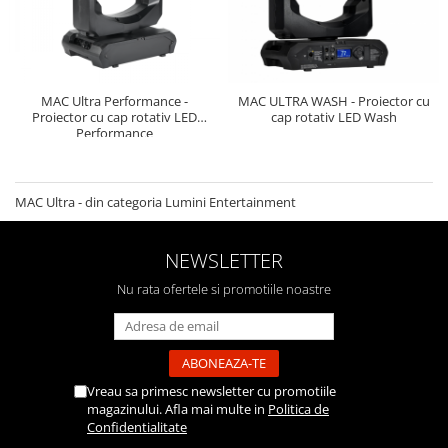
SBX Series
Moving head-uri – Spot
Accesorii Generale
Proiectoare Lumini
Boxe
Ventilatoare
Accesorii pentru boxe
MAC Ultra Performance -
MAC ULTRA WASH - Proiector cu
Boxe Active
Proiector cu cap rotativ LED
cap rotativ LED Wash
Performance
Boxe Pasive
Line Array Active
Monitoare de scena
MAC Ultra - din categoria Lumini Entertainment
Subwoofere Active
Subwoofere Pasive
NEWSLETTER
Cabluri si conectori
Nu rata ofertele si promotiile noastre
Accesorii pt. Cabluri
Adaptoare Audio
Cabluri Audio cu Conectori
Cabluri la metru
Vreau sa primesc newsletter cu promotiile
Conectori Audio
magazinului. Afla mai multe in
Politica de
Confidentialitate
Stage Box Multicore