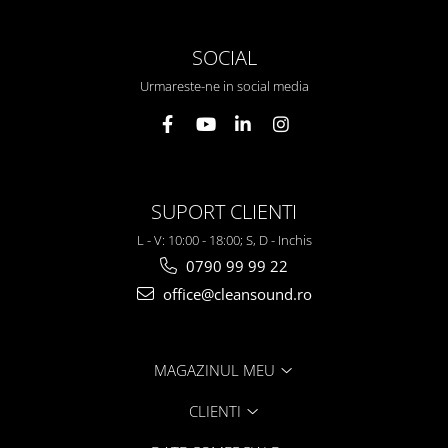
Casti
Casti cu fir
SOCIAL
Casti fara fir
Urmareste-ne in social media
DI Box
Interfete audio
Microfoane
Accesorii pentru Microfoane
SUPORT CLIENTI
Headset-uri si lavaliere
Microfoane cu fir pentru live
L - V: 10:00 - 18:00; S, D - Inchis
Microfoane de captura
0790 99 99 22
Microfoane pentru instrumente
office@cleansound.ro
Microfoane USB - Podcast, Gaming
Seturi de microfoane
Sisteme wireless
MAGAZINUL MEU
Mixere
CLIENTI
Accesorii mixere