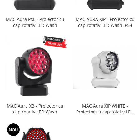
SBX Series
Moving head-uri – Spot
Accesorii Generale
Proiectoare Lumini
Boxe
MAC Aura PXL - Proiector cu
MAC AURA XIP - Proiector cu
Ventilatoare
cap rotativ LED Wash
cap rotativ LED Wash IP54
Accesorii pentru boxe
Boxe Active
Boxe Pasive
Line Array Active
Monitoare de scena
Subwoofere Active
Subwoofere Pasive
Cabluri si conectori
Accesorii pt. Cabluri
Adaptoare Audio
MAC Aura XB - Proiector cu
MAC Aura XIP WHITE -
Cabluri Audio cu Conectori
cap rotativ LED Wash
Proiector cu cap rotativ LED
Wash (ALB)
Cabluri la metru
Conectori Audio
NOU
Stage Box Multicore