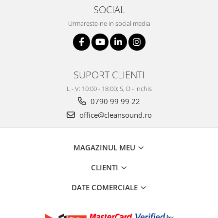
Mixere analogice
SOCIAL
Mixere digitale
Urmareste-ne in social media
Mixere pentru DJ
Monitorizare In-Ear
Stative pentru Boxe
Stative pentru Microfoane
SUPORT CLIENTI
L - V: 10:00 - 18:00; S, D - Inchis
0790 99 99 22
office@cleansound.ro
MAGAZINUL MEU
CLIENTI
DATE COMERCIALE