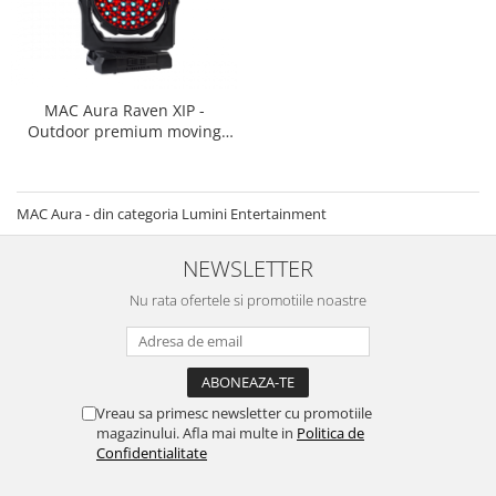
Casti
Casti cu fir
Casti fara fir
DI Box
MAC Aura Raven XIP -
Outdoor premium moving
Interfete audio
head
Microfoane
Accesorii pentru Microfoane
MAC Aura - din categoria Lumini Entertainment
Headset-uri si lavaliere
NEWSLETTER
Microfoane cu fir pentru live
Microfoane de captura
Nu rata ofertele si promotiile noastre
Microfoane pentru instrumente
Microfoane USB - Podcast, Gaming
Seturi de microfoane
Sisteme wireless
Vreau sa primesc newsletter cu promotiile
magazinului. Afla mai multe in
Politica de
Mixere
Confidentialitate
Accesorii mixere