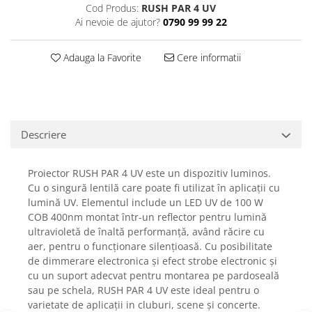
Cod Produs:
RUSH PAR 4 UV
Casti
Ai nevoie de ajutor?
0790 99 99 22
Casti cu fir
Casti fara fir
Adauga la Favorite
Cere informatii
DI Box
Interfete audio
Microfoane
Accesorii pentru Microfoane
Descriere
Headset-uri si lavaliere
Microfoane cu fir pentru live
Proiector RUSH PAR 4 UV este un dispozitiv luminos.
Microfoane de captura
Cu o singură lentilă care poate fi utilizat în aplicații cu
lumină UV.
Elementul include un LED UV de 100 W
Microfoane pentru instrumente
COB 400nm montat într-un reflector pentru lumină
Microfoane USB - Podcast, Gaming
ultravioletă de înaltă performanță, având răcire cu
Seturi de microfoane
aer, pentru o funcționare silențioasă.
Cu posibilitate
Sisteme wireless
de dimmerare electronica și efect strobe electronic și
cu un suport adecvat pentru montarea pe pardoseală
Mixere
sau pe schela, RUSH PAR 4 UV este ideal pentru o
Accesorii mixere
varietate de aplicații in cluburi, scene și concerte.