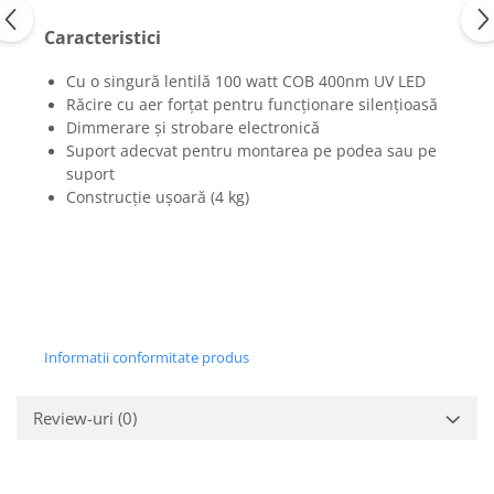
Mixere analogice
Mixere digitale
Caracteristici
Mixere pentru DJ
Cu o singură lentilă
100 watt COB 400nm UV LED
Monitorizare In-Ear
Răcire cu aer forțat pentru funcționare silențioasă
Stative pentru Boxe
Dimmerare și strobare electronică
Suport adecvat pentru montarea pe podea sau pe
Stative pentru Microfoane
suport
Construcție ușoară (4 kg)
Informatii conformitate produs
Review-uri
(0)