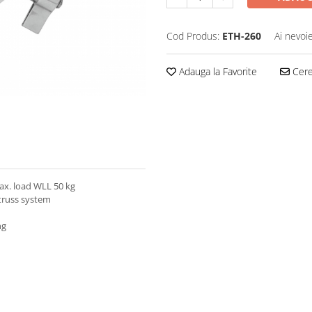
Cod Produs:
ETH-260
Ai nevoi
Adauga la Favorite
Cere 
x. load WLL 50 kg
a truss system
ng