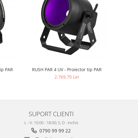
ip PAR
RUSH PAR 4 UV - Proiector tip PAR
NC5FXX -
2.769,70 Lei
SUPORT CLIENTI
L - V: 10:00 - 18:00; S, D - Inchis
0790 99 99 22