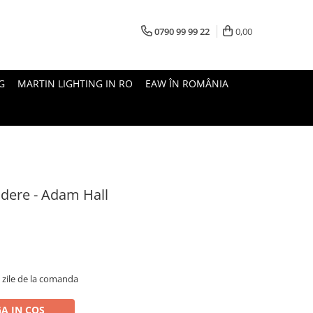
0790 99 99 22
0,00
G
MARTIN LIGHTING IN RO
EAW ÎN ROMÂNIA
ndere - Adam Hall
5 zile de la comanda
A IN COS