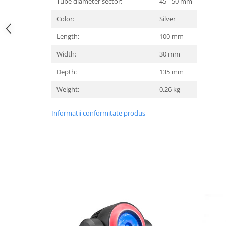
Tube diameter sector:
45 - 50 mm
Casti
Color:
Silver
Casti cu fir
Casti fara fir
Length:
100 mm
DI Box
Width:
30 mm
Interfete audio
Depth:
135 mm
Microfoane
Weight:
0,26 kg
Accesorii pentru Microfoane
Headset-uri si lavaliere
Informatii conformitate produs
Microfoane cu fir pentru live
Microfoane de captura
Microfoane pentru instrumente
Microfoane USB - Podcast, Gaming
Seturi de microfoane
Sisteme wireless
Mixere
Accesorii mixere