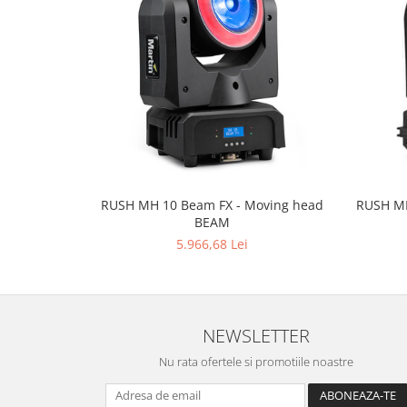
Mixere analogice
Mixere digitale
Mixere pentru DJ
Monitorizare In-Ear
Stative pentru Boxe
Stative pentru Microfoane
RUSH MH 10 Beam FX - Moving head
RUSH MH
BEAM
5.966,68 Lei
NEWSLETTER
Nu rata ofertele si promotiile noastre