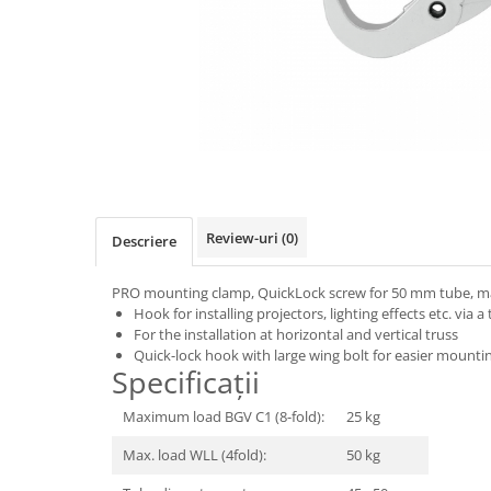
SBX Series
Moving head-uri – Spot
Accesorii Generale
Proiectoare Lumini
Boxe
Ventilatoare
Accesorii pentru boxe
Boxe Active
Boxe Pasive
Line Array Active
Monitoare de scena
Review-uri
(0)
Subwoofere Active
Descriere
Subwoofere Pasive
PRO mounting clamp, QuickLock screw for 50 mm tube, ma
Cabluri si conectori
Hook for installing projectors, lighting effects etc. via 
Accesorii pt. Cabluri
For the installation at horizontal and vertical truss
Quick-lock hook with large wing bolt for easier mounti
Adaptoare Audio
Specificații
Cabluri Audio cu Conectori
Maximum load BGV C1 (8-fold):
25 kg
Cabluri la metru
Conectori Audio
Max. load WLL (4fold):
50 kg
Stage Box Multicore