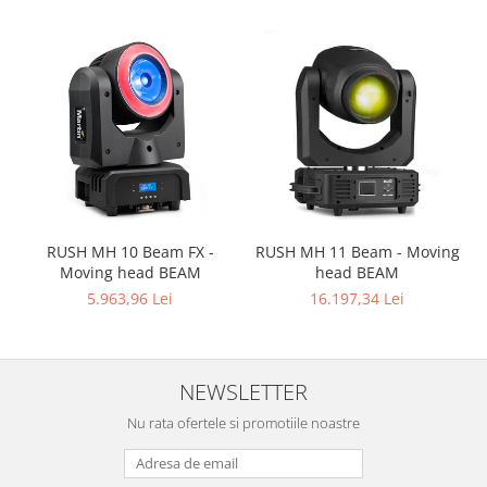
Mixere analogice
Mixere digitale
Mixere pentru DJ
Monitorizare In-Ear
Stative pentru Boxe
Stative pentru Microfoane
RUSH MH 10 Beam FX -
RUSH MH 11 Beam - Moving
Moving head BEAM
head BEAM
5.963,96 Lei
16.197,34 Lei
NEWSLETTER
Nu rata ofertele si promotiile noastre