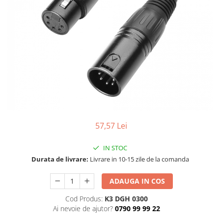
SBX Series
Moving head-uri – Spot
Accesorii Generale
Proiectoare Lumini
Boxe
Ventilatoare
Accesorii pentru boxe
Boxe Active
Boxe Pasive
Line Array Active
Monitoare de scena
Subwoofere Active
Subwoofere Pasive
57,57 Lei
Cabluri si conectori
IN STOC
Accesorii pt. Cabluri
Durata de livrare:
Livrare in 10-15 zile de la comanda
Adaptoare Audio
Cabluri Audio cu Conectori
ADAUGA IN COS
Cabluri la metru
Cod Produs:
K3 DGH 0300
Conectori Audio
Ai nevoie de ajutor?
0790 99 99 22
Stage Box Multicore