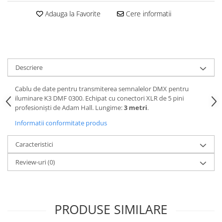
Casti
Adauga la Favorite
Cere informatii
Casti cu fir
Casti fara fir
DI Box
Interfete audio
Descriere
Microfoane
Cablu de date pentru transmiterea semnalelor DMX pentru
Accesorii pentru Microfoane
iluminare K3 DMF 0300. Echipat cu conectori XLR de 5 pini
Headset-uri si lavaliere
profesioniști de Adam Hall. Lungime:
3 metri
.
Microfoane cu fir pentru live
Informatii conformitate produs
Microfoane de captura
Microfoane pentru instrumente
Caracteristici
Microfoane USB - Podcast, Gaming
Review-uri
(0)
Seturi de microfoane
Sisteme wireless
Mixere
PRODUSE SIMILARE
Accesorii mixere