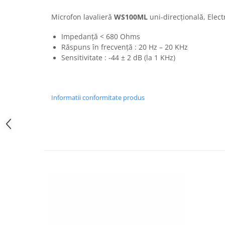
Casti
Microfon lavalieră
WS100ML
uni-direcțională, Elec
Casti cu fir
Casti fara fir
Impedanță < 680 Ohms
Răspuns în frecvență : 20 Hz – 20 KHz
DI Box
Sensitivitate : -44 ± 2 dB (la 1 KHz)
Interfete audio
Microfoane
Accesorii pentru Microfoane
Informatii conformitate produs
Headset-uri si lavaliere
Microfoane cu fir pentru live
Microfoane de captura
Microfoane pentru instrumente
Microfoane USB - Podcast, Gaming
Seturi de microfoane
Sisteme wireless
Mixere
Accesorii mixere