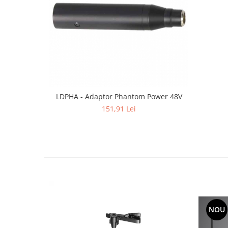
Mixere analogice
Mixere digitale
Mixere pentru DJ
Monitorizare In-Ear
Stative pentru Boxe
Stative pentru Microfoane
LDPHA - Adaptor Phantom Power 48V
151,91 Lei
NOU