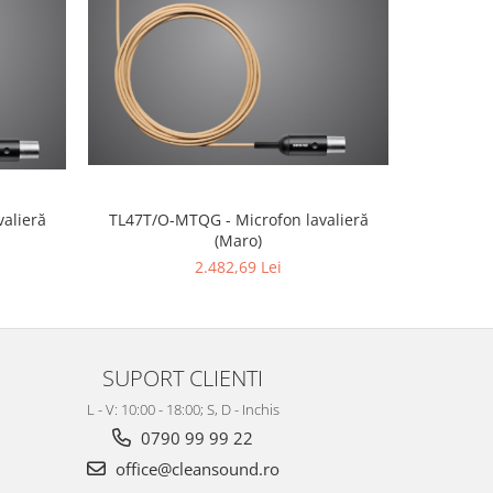
TL47T/O-MTQG - Microfon lavalieră
alieră
LDU305BPL 
(Maro)
2.482,69 Lei
SUPORT CLIENTI
L - V: 10:00 - 18:00; S, D - Inchis
0790 99 99 22
office@cleansound.ro