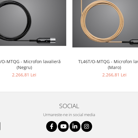
/O-MTQG - Microfon lavalieră
TL46T/O-MTQG - Microfon lav
(Negru)
(Maro)
2.266,81 Lei
2.266,81 Lei
SOCIAL
Urmareste-ne in social media