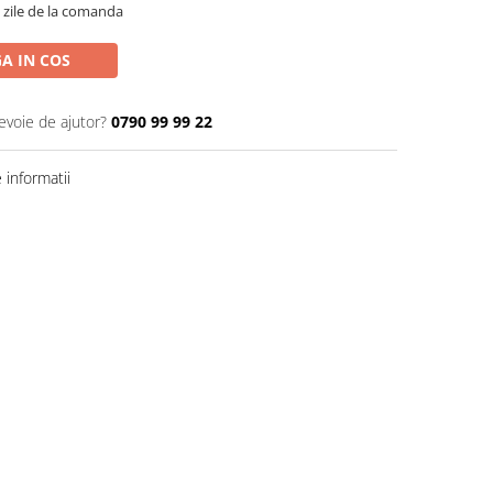
5 zile de la comanda
A IN COS
evoie de ajutor?
0790 99 99 22
informatii