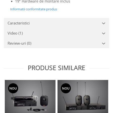
19" Hardware de montare inclus
Mixere analogice
Mixere digitale
Informatii conformitate produs
Mixere pentru DJ
Monitorizare In-Ear
Caracteristici
Stative pentru Boxe
Video
(1)
Stative pentru Microfoane
Review-uri
(0)
PRODUSE SIMILARE
NOU
NOU