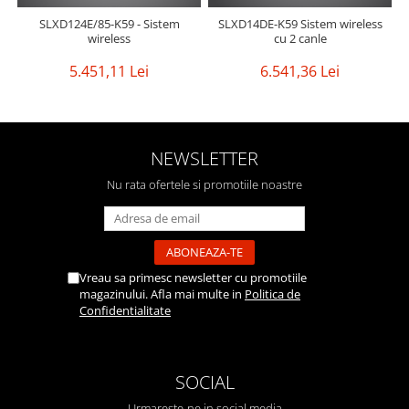
SLXD14DE-K59 Sistem wireless
SLXD124E/85-K59 - Sistem
cu 2 canle
wireless
6.541,36 Lei
5.451,11 Lei
NEWSLETTER
Nu rata ofertele si promotiile noastre
Vreau sa primesc newsletter cu promotiile
magazinului. Afla mai multe in
Politica de
Confidentialitate
SOCIAL
Urmareste-ne in social media