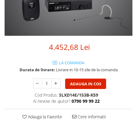
SBX Series
Moving head-uri – Spot
Accesorii Generale
Proiectoare Lumini
Boxe
Ventilatoare
Accesorii pentru boxe
Boxe Active
Boxe Pasive
4.452,68 Lei
Line Array Active
Monitoare de scena
LA COMANDA
Subwoofere Active
Durata de livrare:
Livrare in 10-15 zile de la comanda
Subwoofere Pasive
Cabluri si conectori
ADAUGA IN COS
Accesorii pt. Cabluri
Cod Produs:
SLXD14E/153B-K59
Adaptoare Audio
Ai nevoie de ajutor?
0790 99 99 22
Cabluri Audio cu Conectori
Adauga la Favorite
Cere informatii
Cabluri la metru
Conectori Audio
Stage Box Multicore