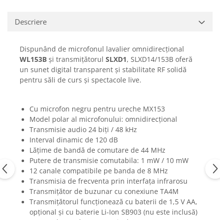
Casti
Casti cu fir
Descriere
Casti fara fir
DI Box
Dispunând de microfonul lavalier omnidirecțional
WL153B
și transmițătorul
SLXD1
, SLXD14/153B oferă
Interfete audio
un sunet digital transparent și stabilitate RF solidă
Microfoane
pentru săli de curs și spectacole live.
Accesorii pentru Microfoane
Headset-uri si lavaliere
Cu microfon negru pentru ureche MX153
Microfoane cu fir pentru live
Model polar al microfonului: omnidirecțional
Transmisie audio 24 biți / 48 kHz
Microfoane de captura
Interval dinamic de 120 dB
Microfoane pentru instrumente
Lățime de bandă de comutare de 44 MHz
Microfoane USB - Podcast, Gaming
Putere de transmisie comutabila: 1 mW / 10 mW
Seturi de microfoane
12 canale compatibile pe banda de 8 MHz
Transmisia de frecventa prin interfața infrarosu
Sisteme wireless
Transmițător de buzunar cu conexiune TA4M
Mixere
Transmițătorul funcționează cu baterii de 1,5 V AA,
Accesorii mixere
opțional și cu baterie Li-Ion SB903 (nu este inclusă)