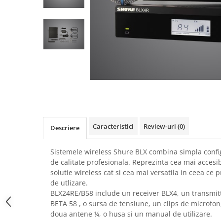
SBX Series
Moving head-uri – Spot
Accesorii Generale
Proiectoare Lumini
Boxe
Ventilatoare
Accesorii pentru boxe
Boxe Active
Boxe Pasive
Line Array Active
Monitoare de scena
Subwoofere Active
Subwoofere Pasive
Caracteristici
Review-uri
(0)
Descriere
Cabluri si conectori
Accesorii pt. Cabluri
Sistemele wireless Shure BLX combina simpla config
de calitate profesionala. Reprezinta cea mai accesib
Adaptoare Audio
solutie wireless cat si cea mai versatila in ceea ce 
Cabluri Audio cu Conectori
de utlizare.
Cabluri la metru
BLX24RE/B58 include un receiver BLX4, un transmit
Conectori Audio
BETA 58 , o sursa de tensiune, un clips de microfon
Stage Box Multicore
doua antene ¼, o husa si un manual de utilizare.