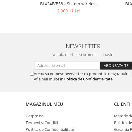
Mixere analogice
BLX24E/B58 - Sistem wireless
BLX
Mixere digitale
2.060,11 Lei
Mixere pentru DJ
Monitorizare In-Ear
Stative pentru Boxe
Stative pentru Microfoane
NEWSLETTER
Nu rata ofertele si promotiile noastre
Vreau sa primesc newsletter cu promotiile magazinului.
Afla mai multe in
Politica de Confidentialitate
MAGAZINUL MEU
CLIENTI
Despre noi
Metode de
Termeni si Conditii
Politica d
Politica de Confidentialitate
Garantia 