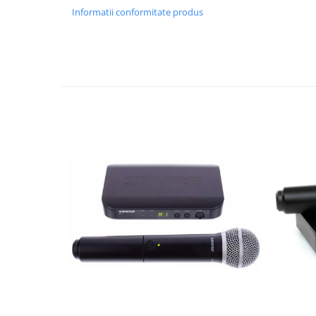
Casti
Informatii conformitate produs
Casti cu fir
Casti fara fir
DI Box
Interfete audio
Microfoane
Accesorii pentru Microfoane
Headset-uri si lavaliere
Microfoane cu fir pentru live
Microfoane de captura
Microfoane pentru instrumente
Microfoane USB - Podcast, Gaming
Seturi de microfoane
Sisteme wireless
Mixere
Accesorii mixere