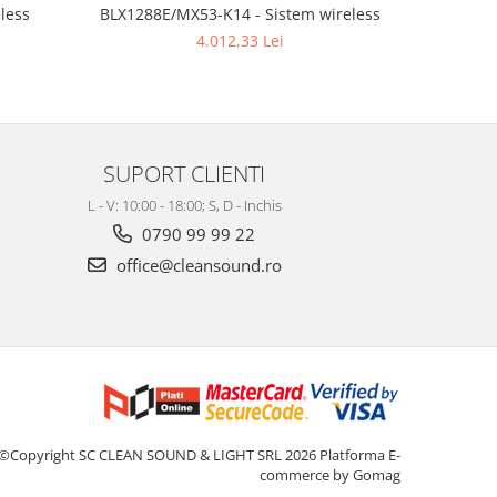
less
BLX1288E/MX53-K14 - Sistem wireless
BLX1288E
4.012,33 Lei
SUPORT CLIENTI
L - V: 10:00 - 18:00; S, D - Inchis
0790 99 99 22
office@cleansound.ro
©Copyright SC CLEAN SOUND & LIGHT SRL 2026
Platforma E-
commerce by Gomag