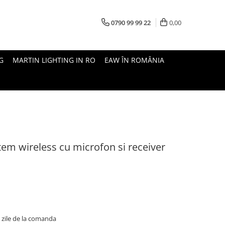
0790 99 99 22
0,00
G
MARTIN LIGHTING IN RO
EAW ÎN ROMÂNIA
em wireless cu microfon si receiver
5 zile de la comanda