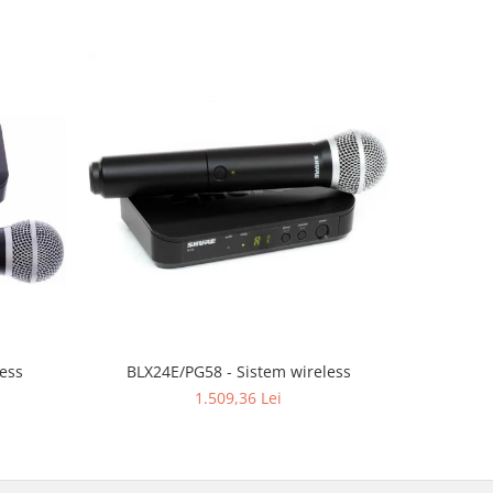
less
BLX24E/PG58 - Sistem wireless
BLX24
1.509,36 Lei