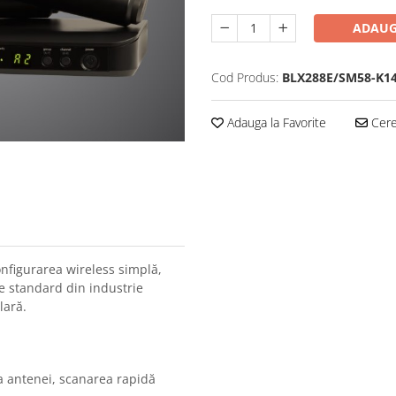
ADAUG
Cod Produs:
BLX288E/SM58-K1
Adauga la Favorite
Cere 
nfigurarea wireless simplă,
e standard din industrie
lară.
ea antenei, scanarea rapidă