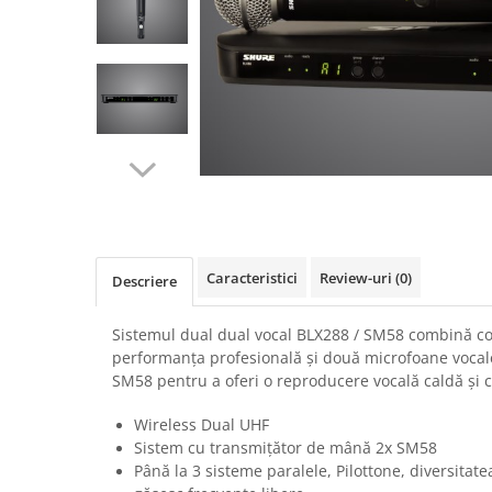
SBX Series
Moving head-uri – Spot
Accesorii Generale
Proiectoare Lumini
Boxe
Ventilatoare
Accesorii pentru boxe
Boxe Active
Boxe Pasive
Line Array Active
Monitoare de scena
Subwoofere Active
Subwoofere Pasive
Caracteristici
Review-uri
(0)
Descriere
Cabluri si conectori
Accesorii pt. Cabluri
Sistemul dual dual vocal BLX288 / SM58 combină co
performanța profesională și două microfoane vocal
Adaptoare Audio
SM58 pentru a oferi o reproducere vocală caldă și c
Cabluri Audio cu Conectori
Cabluri la metru
Wireless Dual UHF
Sistem cu transmițător de mână 2x SM58
Conectori Audio
Până la 3 sisteme paralele, Pilottone, diversitat
Stage Box Multicore