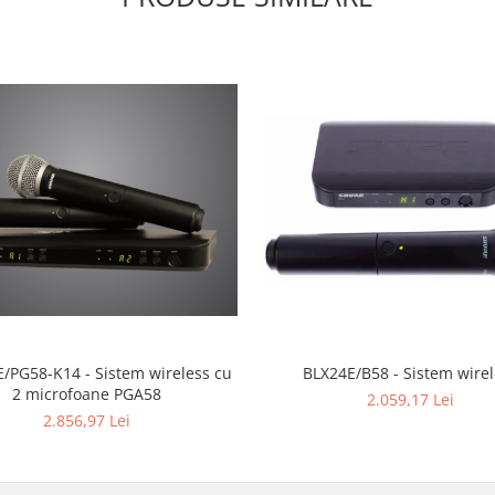
/PG58-K14 - Sistem wireless cu
BLX24E/B58 - Sistem wire
2 microfoane PGA58
2.059,17 Lei
2.856,97 Lei