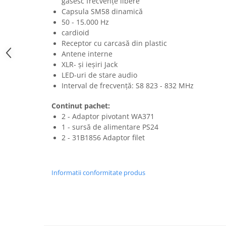
găsesc frecvențe libere
Casti
Capsula SM58 dinamică
Casti cu fir
50 - 15.000 Hz
cardioid
Casti fara fir
Receptor cu carcasă din plastic
DI Box
Antene interne
Interfete audio
XLR- și ieșiri Jack
LED-uri de stare audio
Microfoane
Interval de frecvență: S8 823 - 832 MHz
Accesorii pentru Microfoane
Continut pachet:
Headset-uri si lavaliere
2 - Adaptor pivotant WA371
Microfoane cu fir pentru live
1 - sursă de alimentare PS24
Microfoane de captura
2 - 31B1856 Adaptor filet
Microfoane pentru instrumente
Microfoane USB - Podcast, Gaming
Informatii conformitate produs
Seturi de microfoane
Sisteme wireless
Mixere
Accesorii mixere