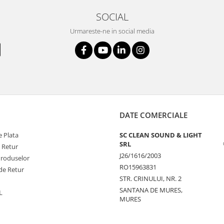
SOCIAL
Urmareste-ne in social media
DATE COMERCIALE
 Plata
SC CLEAN SOUND & LIGHT
SRL
e Retur
J26/1616/2003
Produselor
RO15963831
de Retur
STR. CRINULUI, NR. 2
SANTANA DE MURES,
L
MURES