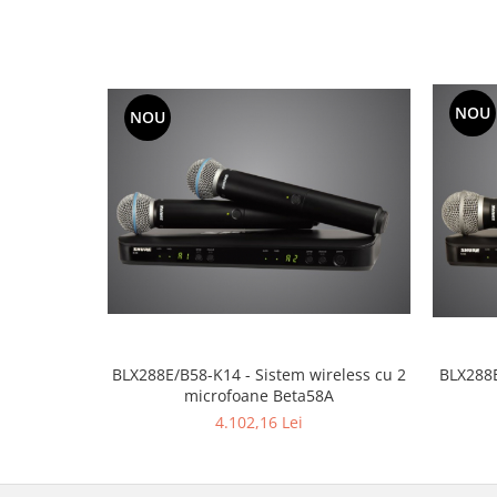
Mixere analogice
Mixere digitale
Mixere pentru DJ
Monitorizare In-Ear
NOU
NOU
Stative pentru Boxe
Stative pentru Microfoane
BLX288E/B58-K14 - Sistem wireless cu 2
BLX288E
microfoane Beta58A
4.102,16 Lei