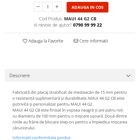
Casti
ADAUGA IN COS
Casti cu fir
Cod Produs:
MAUI 44 G2 CB
Casti fara fir
Ai nevoie de ajutor?
0790 99 99 22
DI Box
Interfete audio
Adauga la Favorite
Cere informatii
Microfoane
Accesorii pentru Microfoane
Headset-uri si lavaliere
Microfoane cu fir pentru live
Descriere
Microfoane de captura
Microfoane pentru instrumente
Fabricată din placaj stratificat de mesteacăn de 15 mm pentru
o rezistență suplimentară și durabilitate, MAUI 44 G2 CB este
Microfoane USB - Podcast, Gaming
potrivită și personalizat pentru MAUI 44 G2.
Seturi de microfoane
MAUI 44 G2 CB este finisat în vopsea neagră și are patru roți
Sisteme wireless
cu diametru de 100 mm pentru o mișcare ușoară. Două dintre
rotile au frâne de blocare step-on pentru a împiedica mișcarea
Mixere
căruciorului.
Accesorii mixere
Informatii conformitate produs