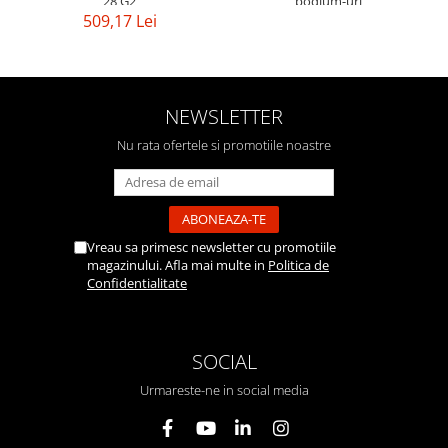
28 G2
podium-uri
509,17 Lei
NEWSLETTER
Nu rata ofertele si promotiile noastre
Vreau sa primesc newsletter cu promotiile
magazinului. Afla mai multe in
Politica de
Confidentialitate
SOCIAL
Urmareste-ne in social media