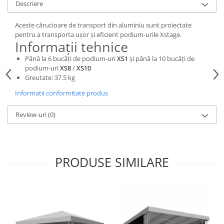
Descriere
Casti
Casti cu fir
Aceste cărucioare de transport din aluminiu sunt proiectate
Casti fara fir
pentru a transporta ușor și eficient podium-urile Xstage.
Informații tehnice
DI Box
Până la 6 bucăți de podium-uri
XS1
și până la 10 bucăți de
Interfete audio
podium-uri
XS8
/
XS10
Greutate: 37.5 kg
Microfoane
Informatii conformitate produs
Accesorii pentru Microfoane
Headset-uri si lavaliere
Review-uri
(0)
Microfoane cu fir pentru live
Microfoane de captura
Microfoane pentru instrumente
PRODUSE SIMILARE
Microfoane USB - Podcast, Gaming
Seturi de microfoane
Sisteme wireless
Mixere
Accesorii mixere