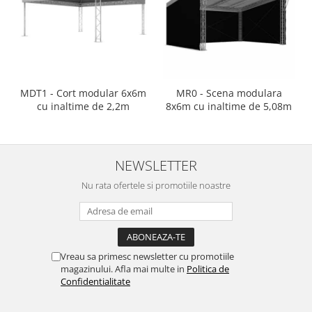
Mixere analogice
Mixere digitale
Mixere pentru DJ
Monitorizare In-Ear
Stative pentru Boxe
MDT1 - Cort modular 6x6m
MR0 - Scena modulara
Stative pentru Microfoane
cu inaltime de 2,2m
8x6m cu inaltime de 5,08m
NEWSLETTER
Nu rata ofertele si promotiile noastre
Vreau sa primesc newsletter cu promotiile
magazinului. Afla mai multe in
Politica de
Confidentialitate