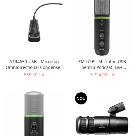
ATR4650-USB - Microfon
EM-USB - Microfon USB
Omnidirectional Condenser
pentru Podcast, Live
Boundary/Lapel
Streaming
535,20 Lei
3.724,06 Lei
NOU