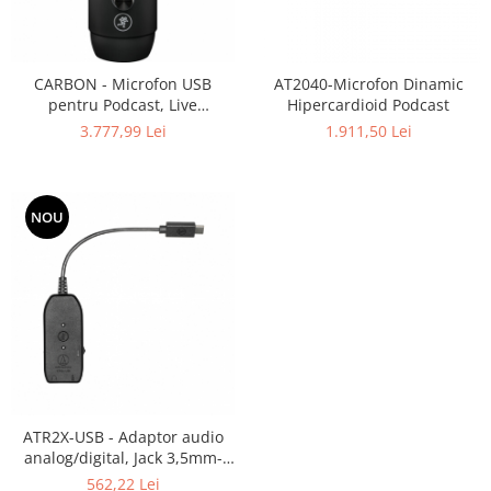
CARBON - Microfon USB
AT2040-Microfon Dinamic
pentru Podcast, Live
Hipercardioid Podcast
Streaming, Instrumente
3.777,99 Lei
1.911,50 Lei
NOU
ATR2X-USB - Adaptor audio
analog/digital, Jack 3,5mm-
USB
562,22 Lei