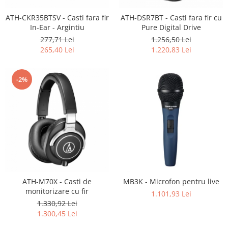
Casti
ATH-CKR35BTSV - Casti fara fir
ATH-DSR7BT - Casti fara fir cu
Casti cu fir
In-Ear - Argintiu
Pure Digital Drive
Casti fara fir
277,71 Lei
1.256,50 Lei
DI Box
265,40 Lei
1.220,83 Lei
Interfete audio
Microfoane
-2%
Accesorii pentru Microfoane
Headset-uri si lavaliere
Microfoane cu fir pentru live
Microfoane de captura
Microfoane pentru instrumente
Microfoane USB - Podcast, Gaming
Seturi de microfoane
ATH-M70X - Casti de
MB3K - Microfon pentru live
Sisteme wireless
monitorizare cu fir
1.101,93 Lei
Mixere
1.330,92 Lei
1.300,45 Lei
Accesorii mixere