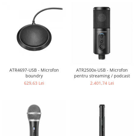
Mixere analogice
Mixere digitale
Mixere pentru DJ
Monitorizare In-Ear
Stative pentru Boxe
Stative pentru Microfoane
ATR4697-USB - Microfon
ATR2500x-USB - Microfon
boundry
pentru streaming / podcast
629,63 Lei
2.401,74 Lei