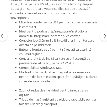
Mixere analogice
USB-C, USB-C până la USB-A), un suport de birou tip trepied
Mixere digitale
robust și un suport cu pivotare cu filet, care se atașează în
siguranță la trepied sau la un suport de microfon
Mixere pentru DJ
convențional.
Monitorizare In-Ear
Microfon condenser cu USB pentru o conectare ușoară
la computer
Stative pentru Boxe
Ideal pentru podcasting, înregistrare în studio la
Stative pentru Microfoane
domiciliu, înregistrare pe teren și voiceover
Conector jack 3.5mm Built-in ce îți oferă monitorizare
directă de pe microfon
Butoane frontale ce vă permit să reglați cu ușurință
volumul căștilor
Convertor A / D de înaltă calitate cu o frecvență de
prelevare de 24 de biți, până la 192 kHz
Compatibil cu Windows și Mac
Modelul polar cardioid reduce preluarea sunetelor
nedorite din laterale și din spate, îmbunătățind izolarea
sursei de sunet dorite
Zgomot redus de sine - ideal pentru înregistrarea
digitală
Tripod de masă rezistent cu picioare rabatabile pentru
folosire ușoară și transport