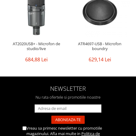
AT2020USB+ - Microfon de
ATR4697-USB - Microfon
studio/live
boundry
684,88 Lei
629,14 Lei
NEWSLETTER
Nu rata ofertele si promotiile noastre
Vreau sa primesc newsletter cu promotiile
magazinului. Afla mai multe in
Politica de