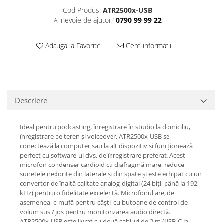
Casti
Cod Produs:
ATR2500x-USB
Ai nevoie de ajutor?
0790 99 99 22
Casti cu fir
Casti fara fir
Adauga la Favorite
Cere informatii
DI Box
Interfete audio
Microfoane
Accesorii pentru Microfoane
Descriere
Headset-uri si lavaliere
Microfoane cu fir pentru live
Ideal pentru podcasting, înregistrare în studio la domiciliu,
Microfoane de captura
înregistrare pe teren și voiceover, ATR2500x-USB se
Microfoane pentru instrumente
conectează la computer sau la alt dispozitiv și funcționează
perfect cu software-ul dvs. de înregistrare preferat. Acest
Microfoane USB - Podcast, Gaming
microfon condenser cardioid cu diafragmă mare, reduce
Seturi de microfoane
sunetele nedorite din laterale și din spate și este echipat cu un
Sisteme wireless
convertor de înaltă calitate analog-digital (24 biți, până la 192
kHz) pentru o fidelitate excelentă. Microfonul are, de
Mixere
asemenea, o mufă pentru căști, cu butoane de control de
Accesorii mixere
volum sus / jos pentru monitorizarea audio directă.
ATR2500x-USB este livrat cu două cabluri de 2 m (USB-C la