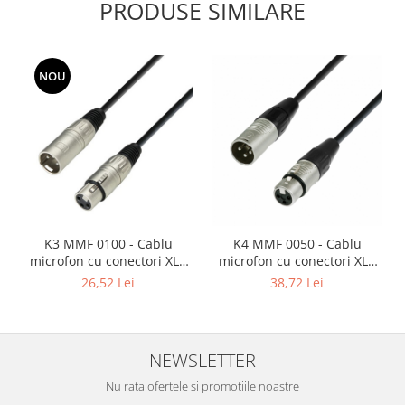
Mixere analogice
PRODUSE SIMILARE
Mixere digitale
Mixere pentru DJ
Monitorizare In-Ear
NOU
Stative pentru Boxe
Stative pentru Microfoane
K3 MMF 0100 - Cablu
K4 MMF 0050 - Cablu
microfon cu conectori XLR
microfon cu conectori XLR
mama / XLR tata 3p AH - 1m
mama / XLR tata 3p REAN -
26,52 Lei
38,72 Lei
0.5m
NEWSLETTER
Nu rata ofertele si promotiile noastre