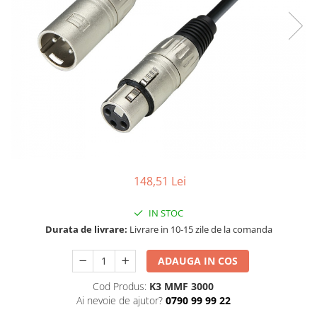
SBX Series
Moving head-uri – Spot
Accesorii Generale
Proiectoare Lumini
Boxe
Ventilatoare
Accesorii pentru boxe
Boxe Active
Boxe Pasive
Line Array Active
Monitoare de scena
Subwoofere Active
Subwoofere Pasive
148,51 Lei
Cabluri si conectori
IN STOC
Accesorii pt. Cabluri
Durata de livrare:
Livrare in 10-15 zile de la comanda
Adaptoare Audio
Cabluri Audio cu Conectori
ADAUGA IN COS
Cabluri la metru
Cod Produs:
K3 MMF 3000
Conectori Audio
Ai nevoie de ajutor?
0790 99 99 22
Stage Box Multicore