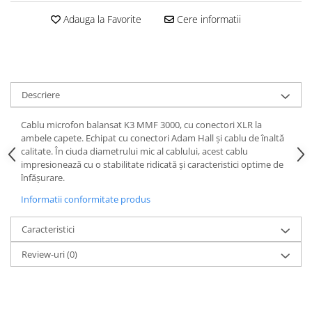
Casti
Adauga la Favorite
Cere informatii
Casti cu fir
Casti fara fir
DI Box
Interfete audio
Descriere
Microfoane
Cablu microfon balansat K3 MMF 3000, cu conectori XLR la
Accesorii pentru Microfoane
ambele capete. Echipat cu conectori Adam Hall și cablu de înaltă
Headset-uri si lavaliere
calitate. În ciuda diametrului mic al cablului, acest cablu
impresionează cu o stabilitate ridicată și caracteristici optime de
Microfoane cu fir pentru live
înfășurare.
Microfoane de captura
Informatii conformitate produs
Microfoane pentru instrumente
Microfoane USB - Podcast, Gaming
Caracteristici
Seturi de microfoane
Review-uri
(0)
Sisteme wireless
Mixere
Accesorii mixere