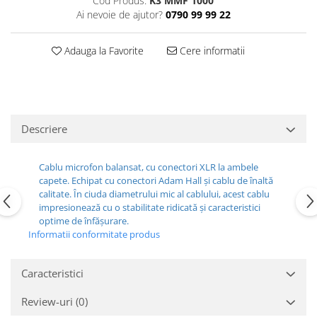
Cod Produs:
K3 MMF 1000
Casti
Ai nevoie de ajutor?
0790 99 99 22
Casti cu fir
Casti fara fir
Adauga la Favorite
Cere informatii
DI Box
Interfete audio
Microfoane
Descriere
Accesorii pentru Microfoane
Headset-uri si lavaliere
Cablu microfon balansat, cu conectori XLR la ambele
Microfoane cu fir pentru live
capete. Echipat cu conectori Adam Hall și cablu de înaltă
Microfoane de captura
calitate. În ciuda diametrului mic al cablului, acest cablu
Microfoane pentru instrumente
impresionează cu o stabilitate ridicată și caracteristici
optime de înfășurare.
Microfoane USB - Podcast, Gaming
Informatii conformitate produs
Seturi de microfoane
Sisteme wireless
Caracteristici
Mixere
Review-uri
(0)
Accesorii mixere