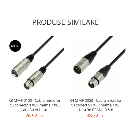
Mixere analogice
Mixere digitale
Mixere pentru DJ
PRODUSE SIMILARE
Monitorizare In-Ear
Stative pentru Boxe
Stative pentru Microfoane
NOU
K3 MMF 0100 - Cablu microfon
K4 MMF 0050 - Cablu microfon
cu conectori XLR mama / XLR
cu conectori XLR mama / XLR
tata 3p AH - 1m
tata 3p REAN - 0.5m
26,52 Lei
38,72 Lei