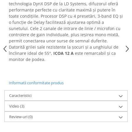
Mixere analogice
technologia DynX DSP de la LD Systems, difuzorul oferă
Mixere digitale
performanțe perfecte cu claritate maximă și putere în
toate condițiile. Procesor DSP cu 4 presetări, 3-band EQ și
Mixere pentru DJ
o funcție de Delay facilitează ajustarea optimă a
Monitorizare In-Ear
sunetului. Cele 2 canale de intrare de linie / microfon cu
Stative pentru Boxe
controlere de gain individuale, plus ieșirea mono mixtă,
permit conectarea unor surse de semnal duferite.
Stative pentru Microfoane
Datorită grilei sale rezistente la șocuri și a unghiului de
înclinare ideal de 55°,
ICOA 12 A
este remarcabil și ca
monitor de podea.
Informatii conformitate produs
Caracteristici
Video
(3)
Review-uri
(0)