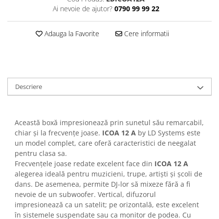
Casti
Ai nevoie de ajutor?
0790 99 99 22
Casti cu fir
Casti fara fir
Adauga la Favorite
Cere informatii
DI Box
Interfete audio
Microfoane
Descriere
Accesorii pentru Microfoane
Headset-uri si lavaliere
Microfoane cu fir pentru live
Această boxă impresionează prin sunetul său remarcabil,
Microfoane de captura
chiar și la frecvențe joase.
ICOA 12 A
by LD Systems este
Microfoane pentru instrumente
un model complet, care oferă caracteristici de neegalat
pentru clasa sa.
Microfoane USB - Podcast, Gaming
Frecvențele joase redate excelent face din
ICOA 12 A
Seturi de microfoane
alegerea ideală pentru muzicieni, trupe, artiști și școli de
Sisteme wireless
dans. De asemenea, permite DJ-lor să mixeze fără a fi
Mixere
nevoie de un subwoofer. Vertical, difuzorul
impresionează ca un satelit; pe orizontală, este excelent
Accesorii mixere
în sistemele suspendate sau ca monitor de podea. Cu