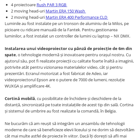
Casti
4 proiectoare
Rush PAR 3 RGB
2 moving head-uri
Martin ERA 150 Wash
Casti cu fir
2 moving head-uri
Martin ERA 400 Performance CLD
Casti fara fir
Luminile au fost instalate pe un tronson de aluminiu de la Milos, pe
DI Box
picioare cu ridicare manuală de la Fantek. Pentru gestionarea
luminilor, a fost instalat un controller de lumini cu laptop – NX DMX.
Interfete audio
Instalarea unui videoproiector cu pânză de proiecție de 6m din
Microfoane
spate
, o tehnologie modernă și inovatoare pentru orașul nostru. Cu
Accesorii pentru Microfoane
ajutorul său, pot fi realizate proiecții cu calitate foarte înaltă a imaginii,
Headset-uri si lavaliere
potrivite atât pentru vizionarea materialelor video, cât și pentru
prezentări. Ecranul motorizat a fost fabricat de Adeo, iar
Microfoane cu fir pentru live
videoproiectorul Epson are o putere de 7000 de lumeni, rezoluție
Microfoane de captura
WUXGA și amplificare 4K.
Microfoane pentru instrumente
Cortină mobilă
, cu posibilitate de închidere și deschidere de la
Microfoane USB - Podcast, Gaming
distanță, sincronizată pe toate instalațiile de acest tip din sală. Cortina
Seturi de microfoane
și sistemul de umbrire au fost realizate la comandă, în Belgia.
Sisteme wireless
Mixere
Ne bucurăm că am reușit să integrăm un ansamblu de tehnologii
moderne de care să beneficieze elevii liceului și ne dorim să dezvoltăm
Accesorii mixere
cât mai multe astfel de proiecte în viitor. Dacă îți dorești să afli mai