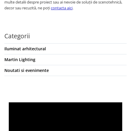
Mixere analogice
multe detalii despre proiect sau ai nevoie de soluții de scenotehnică,
decor sau recuzită, ne poți
contacta aici
.
Mixere digitale
Mixere pentru DJ
Monitorizare In-Ear
Stative pentru Boxe
Categorii
Stative pentru Microfoane
Iluminat arhitectural
Martin Lighting
Noutati si evenimente