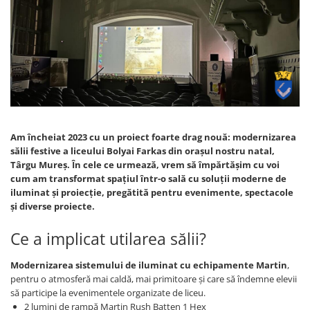
SBX Series
Moving head-uri – Spot
Accesorii Generale
Proiectoare Lumini
Boxe
Ventilatoare
Accesorii pentru boxe
Boxe Active
Boxe Pasive
Line Array Active
Monitoare de scena
Am încheiat 2023 cu un proiect foarte drag nouă: modernizarea
sălii festive a liceului Bolyai Farkas din orașul nostru natal,
Subwoofere Active
Târgu Mureș. În cele ce urmează, vrem să împărtășim cu voi
Subwoofere Pasive
cum am transformat spațiul într-o sală cu soluții moderne de
Cabluri si conectori
iluminat și proiecție, pregătită pentru evenimente, spectacole
și diverse proiecte.
Accesorii pt. Cabluri
Adaptoare Audio
Ce a implicat utilarea sălii?
Cabluri Audio cu Conectori
Cabluri la metru
Modernizarea sistemului de iluminat cu echipamente Martin
,
pentru o atmosferă mai caldă, mai primitoare și care să îndemne elevii
Conectori Audio
să participe la evenimentele organizate de liceu.
Stage Box Multicore
2 lumini de rampă Martin Rush Batten 1 Hex