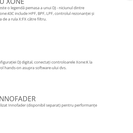
RU XONE
e este o legendă pemasa a unui DJ - niciunul dintre
l Xone:43C include HPF, BPF, LPF, controlul rezonanței și
de a rula X:FX către filtru.
gurației DJ digital, conectați controloarele Xone:K la
ol hands-on asupra software-ului dvs.
 INNOFADER
alizat Innofader (disponibil separat) pentru performanțe