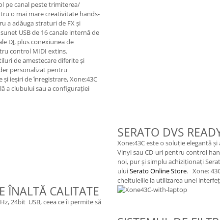
ol pe canal peste trimiterea/
ntru o mai mare creativitate hands-
tru a adăuga straturi de FX și
 sunet USB de 16 canale internă de
tale DJ, plus conexiunea de
tru control MIDI extins.
iluri de amestecare diferite și
ader personalizat pentru
 și ieșiri de înregistrare, Xone:43C
lă a clubului sau a configurației
SERATO DVS READ
Xone:43C este o soluție elegantă și
Vinyl sau CD-uri pentru control hand
noi, pur și simplu achiziționați Sera
ului
Serato Online Store
. Xone: 43C
cheltuielile la utilizarea unei interf
E ÎNALTĂ CALITATE
z, 24bit USB, ceea ce îi permite să