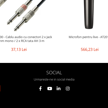
0 - Cablu audio cu conectori 2 x Jack
Microfon pentru live - AT20
mm mono / 2 x RCA tata AH 3 m
37,13 Lei
566,23 Lei
SOCIAL
Urmareste-ne in social media