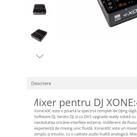
SBX Series
Moving head-uri – Spot
Accesorii Generale
Proiectoare Lumini
Boxe
Ventilatoare
Accesorii pentru boxe
Boxe Active
Boxe Pasive
Line Array Active
Monitoare de scena
Subwoofere Active
Subwoofere Pasive
Descriere
Cabluri si conectori
Accesorii pt. Cabluri
Mixer pentru DJ XONE
Adaptoare Audio
Cabluri Audio cu Conectori
Xone:43C este o poartă la spectrul complet de DJing digita
Cabluri la metru
Software DJ, Serato DJ, și cu DVS upgrade ready odată cu 
necesitatea oricărei interfețe externe. Indiferent de flux
Conectori Audio
experiență de mixing unic fluidă. Xone:43C este un mixer 
Stage Box Multicore
simplu și intuitiv, cu o calitate audio înaltă analogică. Mi