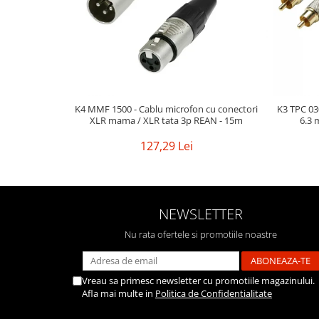
K4 MMF 1500 - Cablu microfon cu conectori
K3 TPC 030
XLR mama / XLR tata 3p REAN - 15m
6.3 
127,29 Lei
NEWSLETTER
Nu rata ofertele si promotiile noastre
Vreau sa primesc newsletter cu promotiile magazinului.
Afla mai multe in
Politica de Confidentialitate