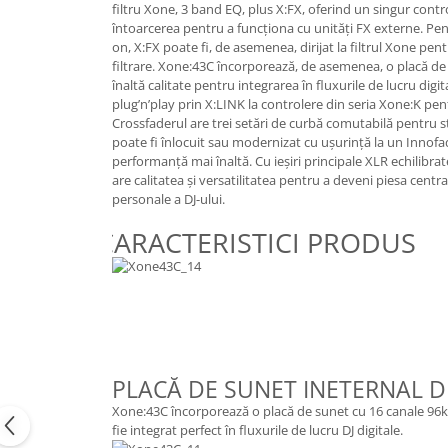
filtru Xone, 3 band EQ, plus X:FX, oferind un singur contr
Casti
întoarcerea pentru a funcționa cu unități FX externe. Pe
Casti cu fir
on, X:FX poate fi, de asemenea, dirijat la filtrul Xone pen
filtrare. Xone:43C încorporează, de asemenea, o placă de
Casti fara fir
înaltă calitate pentru integrarea în fluxurile de lucru digi
DI Box
plug’n’play prin X:LINK la controlere din seria Xone:K pen
Crossfaderul are trei setări de curbă comutabilă pentru st
Interfete audio
poate fi înlocuit sau modernizat cu ușurință la un Innof
Microfoane
performanță mai înaltă. Cu ieșiri principale XLR echilibrate
are calitatea și versatilitatea pentru a deveni piesa centra
Accesorii pentru Microfoane
personale a DJ-ului.
Headset-uri si lavaliere
CARACTERISTICI PRODUS
Microfoane cu fir pentru live
Microfoane de captura
Microfoane pentru instrumente
Microfoane USB - Podcast, Gaming
Seturi de microfoane
Sisteme wireless
PLACĂ DE SUNET INETERNAL D
Mixere
Xone:43C încorporează o placă de sunet cu 16 canale 96kH
Accesorii mixere
fie integrat perfect în fluxurile de lucru DJ digitale.