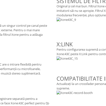
SISTEMUL DE FILT
Original și cel mai bun. Filtrul Xon
imitatorii săi nu se apropie. Filtru
modularea frecvenței, plus opțiunea 
ră un singur control pe canal peste
FX externe. Pentru o mai mare
 la filtrul Xone pentru a adăuga
X:LINK
Pentru configurarea supremă a confi
Xone:43C peste X:Link pentru contr
are o intrare flexibilă pentru
performanță cu microfoanele,
de muzică stereo suplimentară.
COMPATIBILITATE
Actualizați la un crossfader person
supreme.
registrare separată pentru a
ea ce face Xone:43C perfect pentru DJ-