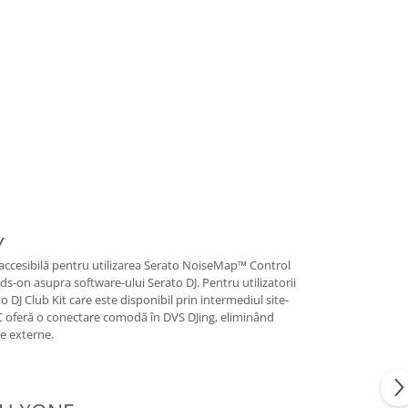
Y
 accesibilă pentru utilizarea Serato NoiseMap™ Control
s-on asupra software-ului Serato DJ. Pentru utilizatorii
to DJ Club Kit care este disponibil prin intermediul site-
 oferă o conectare comodă în DVS DJing, eliminând
ețe externe.