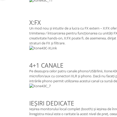
Mixere analogice
Mixere digitale
Mixere pentru DJ
X:FX
Monitorizare In-Ear
Un mod nou și intuitiv de a lucra cu FX extern – X:FX ofe
Stative pentru Boxe
trimiterea / întoarcerea pentru funcționarea cu unități 
Stative pentru Microfoane
creativitate hands-on, X:FX poate fi, de asemenea, dirijat
straturi de FX și filtrare.
4+1 CANALE
Pe deasupra celor patru canale phono/USB/linii, Xone:43C 
microfon/aux cu conectori XLR și phono. Dacă nu faceți 
intrările phono permit utilizarea acestui canal ca sursă 
IEȘIRI DEDICATE
Ieșirea monitorului local complet (booth) și ieșirea de în
înregistra mixul este o raritate la acest nivel de preț, ce