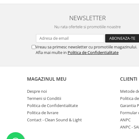
Mixere analogice
Mixere digitale
NEWSLETTER
Mixere pentru DJ
Monitorizare In-Ear
Nu rata ofertele si promotiile noastre
Stative pentru Boxe
Stative pentru Microfoane
Vreau sa primesc newsletter cu promotiile magazinului.
Afla mai multe in
Politica de Confidentialitate
MAGAZINUL MEU
CLIENTI
Despre noi
Metode de
Termeni si Conditii
Politica d
Politica de Confidentialitate
Garantia 
Politica de livrare
Formular 
Contact - Clean Sound & Light
ANPC
ANPC - SA