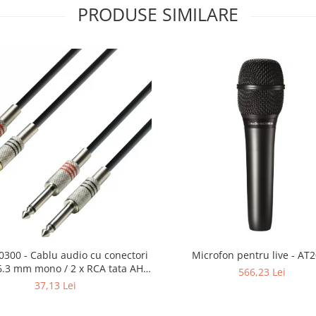
PRODUSE SIMILARE
0300 - Cablu audio cu conectori
Microfon pentru live - AT
 6.3 mm mono / 2 x RCA tata AH 3
566,23 Lei
m
37,13 Lei