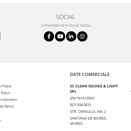
SOCIAL
Urmareste-ne in social media
DATE COMERCIALE
 Plata
SC CLEAN SOUND & LIGHT
SRL
e Retur
J26/1616/2003
Produselor
RO15963831
de Retur
STR. CRINULUI, NR. 2
SANTANA DE MURES,
L
MURES