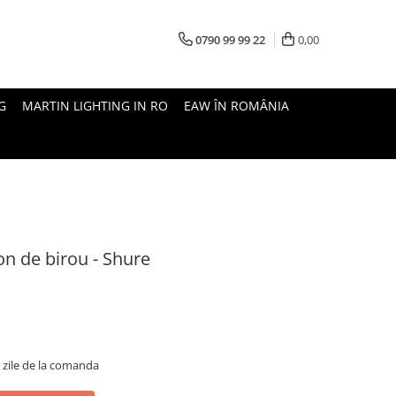
0790 99 99 22
0,00
G
MARTIN LIGHTING IN RO
EAW ÎN ROMÂNIA
n de birou - Shure
5 zile de la comanda