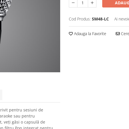
ADAUG
Cod Produs:
SM48-LC
Ai nevoi
Adauga la Favorite
Cere 
rivit pentru sesiuni de
i karaoke sau pentru
t, veți găsi o capsulă de
un filtru Pop integrat pentru