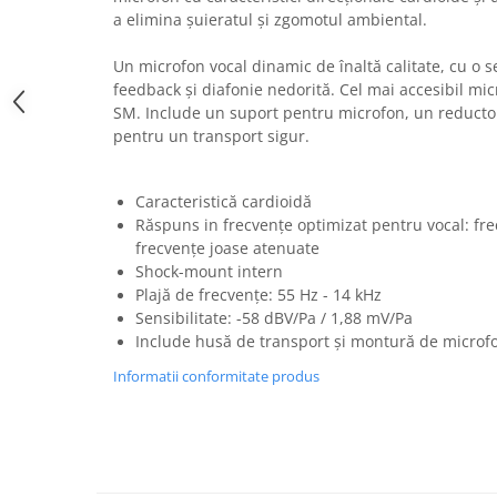
Casti
a elimina șuieratul și zgomotul ambiental.
Casti cu fir
Un microfon vocal dinamic de înaltă calitate, cu o s
Casti fara fir
feedback și diafonie nedorită. Cel mai accesibil mic
DI Box
SM. Include un suport pentru microfon, un reductor
pentru un transport sigur.
Interfete audio
Microfoane
Caracteristică cardioidă
Accesorii pentru Microfoane
Răspuns in frecvențe optimizat pentru vocal: fr
Headset-uri si lavaliere
frecvențe joase atenuate
Microfoane cu fir pentru live
Shock-mount intern
Microfoane de captura
Plajă de frecvențe: 55 Hz - 14 kHz
Sensibilitate: -58 dBV/Pa / 1,88 mV/Pa
Microfoane pentru instrumente
Include husă de transport și montură de microf
Microfoane USB - Podcast, Gaming
Informatii conformitate produs
Seturi de microfoane
Sisteme wireless
Mixere
Accesorii mixere