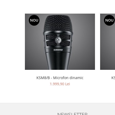
Mixere analogice
Mixere digitale
Mixere pentru DJ
NOU
NOU
Monitorizare In-Ear
Stative pentru Boxe
Stative pentru Microfoane
KSM8/B - Microfon dinamic
K
1.999,90 Lei
NEWSLETTER