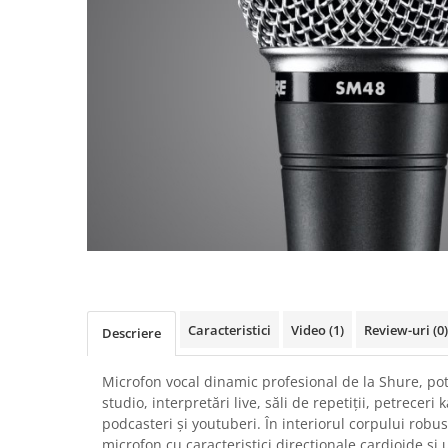
SBX Series
Moving head-uri – Spot
Accesorii Generale
Proiectoare Lumini
Boxe
Ventilatoare
Accesorii pentru boxe
Boxe Active
Boxe Pasive
Line Array Active
Monitoare de scena
Subwoofere Active
Subwoofere Pasive
Cabluri si conectori
Accesorii pt. Cabluri
Adaptoare Audio
Caracteristici
Video
(1)
Review-uri
(0)
Descriere
Cabluri Audio cu Conectori
Cabluri la metru
Microfon vocal dinamic profesional de la Shure, pot
studio, interpretări live, săli de repetiții, petrecer
Conectori Audio
podcasteri și youtuberi. În interiorul corpului robus
Stage Box Multicore
microfon cu caracteristici direcționale cardioide și 