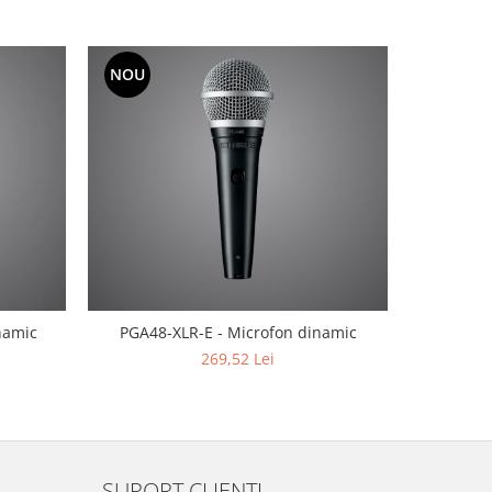
NOU
NOU
namic
PGA48-XLR-E - Microfon dinamic
PGA52-XL
269,52 Lei
SUPORT CLIENTI