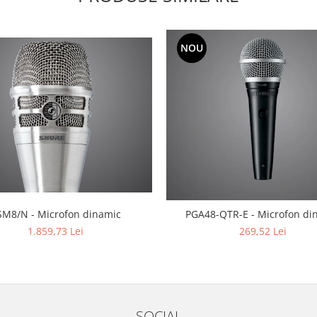
NOU
SM8/N - Microfon dinamic
PGA48-QTR-E - Microfon di
1.859,73 Lei
269,52 Lei
SOCIAL