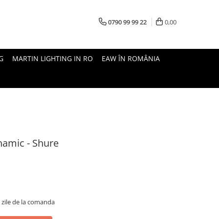
0790 99 99 22
0,00
G
MARTIN LIGHTING IN RO
EAW ÎN ROMÂNIA
namic - Shure
5 zile de la comanda