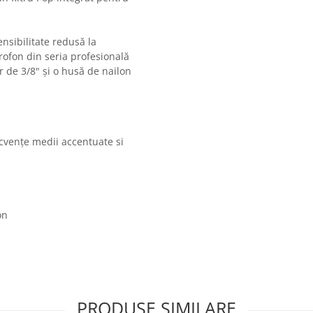
ensibilitate redusă la
rofon din seria profesională
 de 3/8" și o husă de nailon
ecvențe medii accentuate si
on
PRODUSE SIMILARE